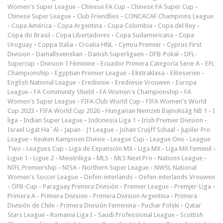
Women's Super League
-
Chinese FA Cup
-
Chinese FA Super Cup
-
Chinese Super League
-
Club Friendlies
-
CONCACAF Champions League
-
Copa América
-
Copa Argentina
-
Copa Colombia
-
Copa del Rey
-
Copa do Brasil
-
Copa Libertadores
-
Copa Sudamericana
-
Copa
Uruguay
-
Coppa Italia
-
Croatia HNL
-
Cymru Premier
-
Cyprus First
Division
-
Damallsvenskan
-
Danish Superligaen
-
DFB-Pokal
-
DFL-
Supercup
-
Division 1 Féminine
-
Ecuador Primera Categoría Serie A
-
EFL
Championship
-
Egyptian Premier League
-
Ekstraklasa
-
Eliteserien
-
English National League
-
Eredivisie
-
Eredivisie Vrouwen
-
Europa
League
-
FA Community Shield
-
FA Women's Championship
-
FA
Women's Super League
-
FIFA Club World Cup
-
FIFA Women's World
Cup 2023
-
FIFA World Cup 2026
-
Hungarian Nemzeti Bajnokság NB 1
-
I
liga
-
Indian Super League
-
Indonesia Liga 1
-
Irish Premier Division
-
Israel Ligat Ha`Al
-
Japan - J1 League
-
Johan Cruijff Schaal
-
Jupiler Pro
League
-
Keuken Kampioen Divisie
-
League Cup
-
League One
-
League
Two
-
Leagues Cup
-
Liga de Expansión MX
-
Liga MX
-
Liga MX Femenil
-
Ligue 1
-
Ligue 2
-
Meistriliiga
-
MLS
-
MLS Next Pro
-
Nations League
-
NIFL Premiership
-
NISA
-
Northern Super League
-
NWSL National
Women's Soccer League
-
Oefen-interlands
-
Oefen-interlands Vrouwen
-
ÖFB-Cup
-
Paraguay Primera División
-
Premier League
-
Premjer-Liga
-
Primera A
-
Primera Division
-
Primera Division Argentina
-
Primera
División de Chile
-
Primera División Femenina
-
Puchar Polski
-
Qatar
Stars League
-
Romania Liga I
-
Saudi Professional League
-
Scottish