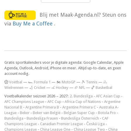
Blij met Maak-Agenda.nl? Steun ons
via
Buy Me a Coffee
.
Gratis sportkalenders voor je digitale agenda: Google Calendar, Apple
Agenda, Outlook, Android, iPhone en meer. Altijd up-to-date, en geen
account nodig.
V
oetbal
—
🏎️ Formula 1
—
🏍 MotoGP
—
🎾 Tennis
—
🚴
Wielrennen
—
🏏 Cricket
—
🏑 Hockey
—
🏈 NFL
—
🏀 Basketbal
Voetbalkalender seizoen 2026 – 2027:
2. Bundesliga
-
AFC Asian Cup
-
AFC Champions League
-
AFC Cup
-
Africa Cup of Nations
-
Argentine
Nacional B
-
Argentine Primera B
-
Argentine Primera C
-
Australia A-
League
-
Beker
-
Beker van België
-
Belgian Super Cup
-
Botola Pro
-
Bundesliga
-
Bundesliga Frauen
-
Bundesliga Österreich
-
CAF
Champions League
-
Canadian Premier League
-
Česká Liga
-
Champions League
-
China League One
-
China League Two
-
China