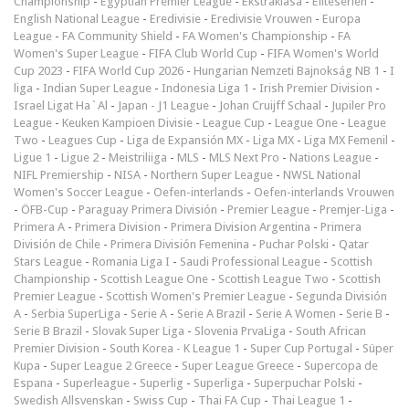
Championship
-
Egyptian Premier League
-
Ekstraklasa
-
Eliteserien
-
English National League
-
Eredivisie
-
Eredivisie Vrouwen
-
Europa
League
-
FA Community Shield
-
FA Women's Championship
-
FA
Women's Super League
-
FIFA Club World Cup
-
FIFA Women's World
Cup 2023
-
FIFA World Cup 2026
-
Hungarian Nemzeti Bajnokság NB 1
-
I
liga
-
Indian Super League
-
Indonesia Liga 1
-
Irish Premier Division
-
Israel Ligat Ha`Al
-
Japan - J1 League
-
Johan Cruijff Schaal
-
Jupiler Pro
League
-
Keuken Kampioen Divisie
-
League Cup
-
League One
-
League
Two
-
Leagues Cup
-
Liga de Expansión MX
-
Liga MX
-
Liga MX Femenil
-
Ligue 1
-
Ligue 2
-
Meistriliiga
-
MLS
-
MLS Next Pro
-
Nations League
-
NIFL Premiership
-
NISA
-
Northern Super League
-
NWSL National
Women's Soccer League
-
Oefen-interlands
-
Oefen-interlands Vrouwen
-
ÖFB-Cup
-
Paraguay Primera División
-
Premier League
-
Premjer-Liga
-
Primera A
-
Primera Division
-
Primera Division Argentina
-
Primera
División de Chile
-
Primera División Femenina
-
Puchar Polski
-
Qatar
Stars League
-
Romania Liga I
-
Saudi Professional League
-
Scottish
Championship
-
Scottish League One
-
Scottish League Two
-
Scottish
Premier League
-
Scottish Women's Premier League
-
Segunda División
A
-
Serbia SuperLiga
-
Serie A
-
Serie A Brazil
-
Serie A Women
-
Serie B
-
Serie B Brazil
-
Slovak Super Liga
-
Slovenia PrvaLiga
-
South African
Premier Division
-
South Korea - K League 1
-
Super Cup Portugal
-
Süper
Kupa
-
Super League 2 Greece
-
Super League Greece
-
Supercopa de
Espana
-
Superleague
-
Superlig
-
Superliga
-
Superpuchar Polski
-
Swedish Allsvenskan
-
Swiss Cup
-
Thai FA Cup
-
Thai League 1
-