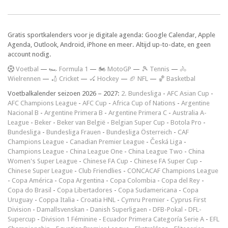
Gratis sportkalenders voor je digitale agenda: Google Calendar, Apple
Agenda, Outlook, Android, iPhone en meer. Altijd up-to-date, en geen
account nodig.
V
oetbal
—
🏎️ Formula 1
—
🏍 MotoGP
—
🎾 Tennis
—
🚴
Wielrennen
—
🏏 Cricket
—
🏑 Hockey
—
🏈 NFL
—
🏀 Basketbal
Voetbalkalender seizoen 2026 – 2027:
2. Bundesliga
-
AFC Asian Cup
-
AFC Champions League
-
AFC Cup
-
Africa Cup of Nations
-
Argentine
Nacional B
-
Argentine Primera B
-
Argentine Primera C
-
Australia A-
League
-
Beker
-
Beker van België
-
Belgian Super Cup
-
Botola Pro
-
Bundesliga
-
Bundesliga Frauen
-
Bundesliga Österreich
-
CAF
Champions League
-
Canadian Premier League
-
Česká Liga
-
Champions League
-
China League One
-
China League Two
-
China
Women's Super League
-
Chinese FA Cup
-
Chinese FA Super Cup
-
Chinese Super League
-
Club Friendlies
-
CONCACAF Champions League
-
Copa América
-
Copa Argentina
-
Copa Colombia
-
Copa del Rey
-
Copa do Brasil
-
Copa Libertadores
-
Copa Sudamericana
-
Copa
Uruguay
-
Coppa Italia
-
Croatia HNL
-
Cymru Premier
-
Cyprus First
Division
-
Damallsvenskan
-
Danish Superligaen
-
DFB-Pokal
-
DFL-
Supercup
-
Division 1 Féminine
-
Ecuador Primera Categoría Serie A
-
EFL