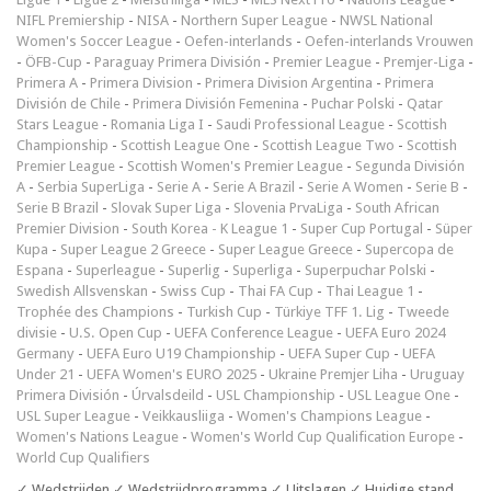
NIFL Premiership
-
NISA
-
Northern Super League
-
NWSL National
Women's Soccer League
-
Oefen-interlands
-
Oefen-interlands Vrouwen
-
ÖFB-Cup
-
Paraguay Primera División
-
Premier League
-
Premjer-Liga
-
Primera A
-
Primera Division
-
Primera Division Argentina
-
Primera
División de Chile
-
Primera División Femenina
-
Puchar Polski
-
Qatar
Stars League
-
Romania Liga I
-
Saudi Professional League
-
Scottish
Championship
-
Scottish League One
-
Scottish League Two
-
Scottish
Premier League
-
Scottish Women's Premier League
-
Segunda División
A
-
Serbia SuperLiga
-
Serie A
-
Serie A Brazil
-
Serie A Women
-
Serie B
-
Serie B Brazil
-
Slovak Super Liga
-
Slovenia PrvaLiga
-
South African
Premier Division
-
South Korea - K League 1
-
Super Cup Portugal
-
Süper
Kupa
-
Super League 2 Greece
-
Super League Greece
-
Supercopa de
Espana
-
Superleague
-
Superlig
-
Superliga
-
Superpuchar Polski
-
Swedish Allsvenskan
-
Swiss Cup
-
Thai FA Cup
-
Thai League 1
-
Trophée des Champions
-
Turkish Cup
-
Türkiye TFF 1. Lig
-
Tweede
divisie
-
U.S. Open Cup
-
UEFA Conference League
-
UEFA Euro 2024
Germany
-
UEFA Euro U19 Championship
-
UEFA Super Cup
-
UEFA
Under 21
-
UEFA Women's EURO 2025
-
Ukraine Premjer Liha
-
Uruguay
Primera División
-
Úrvalsdeild
-
USL Championship
-
USL League One
-
USL Super League
-
Veikkausliiga
-
Women's Champions League
-
Women's Nations League
-
Women's World Cup Qualification Europe
-
World Cup Qualifiers
✓ Wedstrijden ✓ Wedstrijdprogramma ✓ Uitslagen ✓ Huidige stand