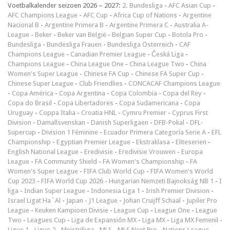
Voetbalkalender seizoen 2026 – 2027:
2. Bundesliga
-
AFC Asian Cup
-
AFC Champions League
-
AFC Cup
-
Africa Cup of Nations
-
Argentine
Nacional B
-
Argentine Primera B
-
Argentine Primera C
-
Australia A-
League
-
Beker
-
Beker van België
-
Belgian Super Cup
-
Botola Pro
-
Bundesliga
-
Bundesliga Frauen
-
Bundesliga Österreich
-
CAF
Champions League
-
Canadian Premier League
-
Česká Liga
-
Champions League
-
China League One
-
China League Two
-
China
Women's Super League
-
Chinese FA Cup
-
Chinese FA Super Cup
-
Chinese Super League
-
Club Friendlies
-
CONCACAF Champions League
-
Copa América
-
Copa Argentina
-
Copa Colombia
-
Copa del Rey
-
Copa do Brasil
-
Copa Libertadores
-
Copa Sudamericana
-
Copa
Uruguay
-
Coppa Italia
-
Croatia HNL
-
Cymru Premier
-
Cyprus First
Division
-
Damallsvenskan
-
Danish Superligaen
-
DFB-Pokal
-
DFL-
Supercup
-
Division 1 Féminine
-
Ecuador Primera Categoría Serie A
-
EFL
Championship
-
Egyptian Premier League
-
Ekstraklasa
-
Eliteserien
-
English National League
-
Eredivisie
-
Eredivisie Vrouwen
-
Europa
League
-
FA Community Shield
-
FA Women's Championship
-
FA
Women's Super League
-
FIFA Club World Cup
-
FIFA Women's World
Cup 2023
-
FIFA World Cup 2026
-
Hungarian Nemzeti Bajnokság NB 1
-
I
liga
-
Indian Super League
-
Indonesia Liga 1
-
Irish Premier Division
-
Israel Ligat Ha`Al
-
Japan - J1 League
-
Johan Cruijff Schaal
-
Jupiler Pro
League
-
Keuken Kampioen Divisie
-
League Cup
-
League One
-
League
Two
-
Leagues Cup
-
Liga de Expansión MX
-
Liga MX
-
Liga MX Femenil
-
Ligue 1
-
Ligue 2
-
Meistriliiga
-
MLS
-
MLS Next Pro
-
Nations League
-