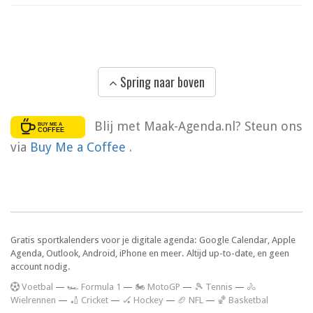
Spring naar boven
Blij met Maak-Agenda.nl? Steun ons
via
Buy Me a Coffee
.
Gratis sportkalenders voor je digitale agenda: Google Calendar, Apple
Agenda, Outlook, Android, iPhone en meer. Altijd up-to-date, en geen
account nodig.
V
oetbal
—
🏎️ Formula 1
—
🏍 MotoGP
—
🎾 Tennis
—
🚴
Wielrennen
—
🏏 Cricket
—
🏑 Hockey
—
🏈 NFL
—
🏀 Basketbal