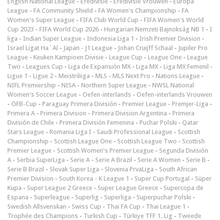
English National League
-
Eredivisie
-
Eredivisie Vrouwen
-
Europa
League
-
FA Community Shield
-
FA Women's Championship
-
FA
Women's Super League
-
FIFA Club World Cup
-
FIFA Women's World
Cup 2023
-
FIFA World Cup 2026
-
Hungarian Nemzeti Bajnokság NB 1
-
I
liga
-
Indian Super League
-
Indonesia Liga 1
-
Irish Premier Division
-
Israel Ligat Ha`Al
-
Japan - J1 League
-
Johan Cruijff Schaal
-
Jupiler Pro
League
-
Keuken Kampioen Divisie
-
League Cup
-
League One
-
League
Two
-
Leagues Cup
-
Liga de Expansión MX
-
Liga MX
-
Liga MX Femenil
-
Ligue 1
-
Ligue 2
-
Meistriliiga
-
MLS
-
MLS Next Pro
-
Nations League
-
NIFL Premiership
-
NISA
-
Northern Super League
-
NWSL National
Women's Soccer League
-
Oefen-interlands
-
Oefen-interlands Vrouwen
-
ÖFB-Cup
-
Paraguay Primera División
-
Premier League
-
Premjer-Liga
-
Primera A
-
Primera Division
-
Primera Division Argentina
-
Primera
División de Chile
-
Primera División Femenina
-
Puchar Polski
-
Qatar
Stars League
-
Romania Liga I
-
Saudi Professional League
-
Scottish
Championship
-
Scottish League One
-
Scottish League Two
-
Scottish
Premier League
-
Scottish Women's Premier League
-
Segunda División
A
-
Serbia SuperLiga
-
Serie A
-
Serie A Brazil
-
Serie A Women
-
Serie B
-
Serie B Brazil
-
Slovak Super Liga
-
Slovenia PrvaLiga
-
South African
Premier Division
-
South Korea - K League 1
-
Super Cup Portugal
-
Süper
Kupa
-
Super League 2 Greece
-
Super League Greece
-
Supercopa de
Espana
-
Superleague
-
Superlig
-
Superliga
-
Superpuchar Polski
-
Swedish Allsvenskan
-
Swiss Cup
-
Thai FA Cup
-
Thai League 1
-
Trophée des Champions
-
Turkish Cup
-
Türkiye TFF 1. Lig
-
Tweede