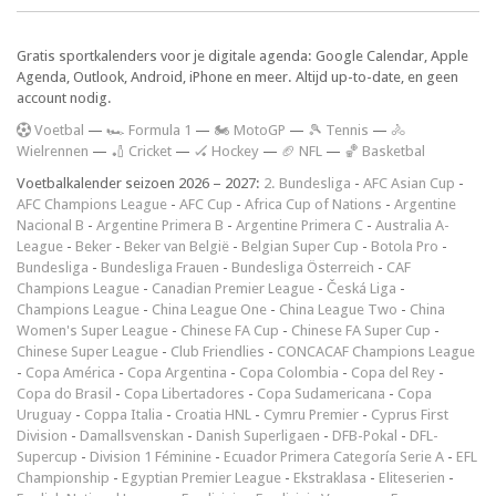
Gratis sportkalenders voor je digitale agenda: Google Calendar, Apple
Agenda, Outlook, Android, iPhone en meer. Altijd up-to-date, en geen
account nodig.
V
oetbal
—
🏎️ Formula 1
—
🏍 MotoGP
—
🎾 Tennis
—
🚴
Wielrennen
—
🏏 Cricket
—
🏑 Hockey
—
🏈 NFL
—
🏀 Basketbal
Voetbalkalender seizoen 2026 – 2027:
2. Bundesliga
-
AFC Asian Cup
-
AFC Champions League
-
AFC Cup
-
Africa Cup of Nations
-
Argentine
Nacional B
-
Argentine Primera B
-
Argentine Primera C
-
Australia A-
League
-
Beker
-
Beker van België
-
Belgian Super Cup
-
Botola Pro
-
Bundesliga
-
Bundesliga Frauen
-
Bundesliga Österreich
-
CAF
Champions League
-
Canadian Premier League
-
Česká Liga
-
Champions League
-
China League One
-
China League Two
-
China
Women's Super League
-
Chinese FA Cup
-
Chinese FA Super Cup
-
Chinese Super League
-
Club Friendlies
-
CONCACAF Champions League
-
Copa América
-
Copa Argentina
-
Copa Colombia
-
Copa del Rey
-
Copa do Brasil
-
Copa Libertadores
-
Copa Sudamericana
-
Copa
Uruguay
-
Coppa Italia
-
Croatia HNL
-
Cymru Premier
-
Cyprus First
Division
-
Damallsvenskan
-
Danish Superligaen
-
DFB-Pokal
-
DFL-
Supercup
-
Division 1 Féminine
-
Ecuador Primera Categoría Serie A
-
EFL
Championship
-
Egyptian Premier League
-
Ekstraklasa
-
Eliteserien
-