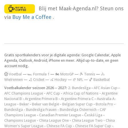
Blij met Maak-Agenda.nl? Steun ons
via
Buy Me a Coffee
.
Gratis sportkalenders voor je digitale agenda: Google Calendar, Apple
Agenda, Outlook, Android, iPhone en meer. Altijd up-to-date, en geen
account nodig.
V
oetbal
—
🏎️ Formula 1
—
🏍 MotoGP
—
🎾 Tennis
—
🚴
Wielrennen
—
🏏 Cricket
—
🏑 Hockey
—
🏈 NFL
—
🏀 Basketbal
Voetbalkalender seizoen 2026 – 2027:
2. Bundesliga
-
AFC Asian Cup
-
AFC Champions League
-
AFC Cup
-
Africa Cup of Nations
-
Argentine
Nacional B
-
Argentine Primera B
-
Argentine Primera C
-
Australia A-
League
-
Beker
-
Beker van België
-
Belgian Super Cup
-
Botola Pro
-
Bundesliga
-
Bundesliga Frauen
-
Bundesliga Österreich
-
CAF
Champions League
-
Canadian Premier League
-
Česká Liga
-
Champions League
-
China League One
-
China League Two
-
China
Women's Super League
-
Chinese FA Cup
-
Chinese FA Super Cup
-