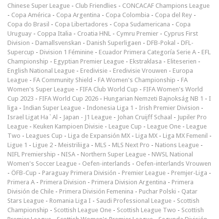
Chinese Super League
-
Club Friendlies
-
CONCACAF Champions League
-
Copa América
-
Copa Argentina
-
Copa Colombia
-
Copa del Rey
-
Copa do Brasil
-
Copa Libertadores
-
Copa Sudamericana
-
Copa
Uruguay
-
Coppa Italia
-
Croatia HNL
-
Cymru Premier
-
Cyprus First
Division
-
Damallsvenskan
-
Danish Superligaen
-
DFB-Pokal
-
DFL-
Supercup
-
Division 1 Féminine
-
Ecuador Primera Categoría Serie A
-
EFL
Championship
-
Egyptian Premier League
-
Ekstraklasa
-
Eliteserien
-
English National League
-
Eredivisie
-
Eredivisie Vrouwen
-
Europa
League
-
FA Community Shield
-
FA Women's Championship
-
FA
Women's Super League
-
FIFA Club World Cup
-
FIFA Women's World
Cup 2023
-
FIFA World Cup 2026
-
Hungarian Nemzeti Bajnokság NB 1
-
I
liga
-
Indian Super League
-
Indonesia Liga 1
-
Irish Premier Division
-
Israel Ligat Ha`Al
-
Japan - J1 League
-
Johan Cruijff Schaal
-
Jupiler Pro
League
-
Keuken Kampioen Divisie
-
League Cup
-
League One
-
League
Two
-
Leagues Cup
-
Liga de Expansión MX
-
Liga MX
-
Liga MX Femenil
-
Ligue 1
-
Ligue 2
-
Meistriliiga
-
MLS
-
MLS Next Pro
-
Nations League
-
NIFL Premiership
-
NISA
-
Northern Super League
-
NWSL National
Women's Soccer League
-
Oefen-interlands
-
Oefen-interlands Vrouwen
-
ÖFB-Cup
-
Paraguay Primera División
-
Premier League
-
Premjer-Liga
-
Primera A
-
Primera Division
-
Primera Division Argentina
-
Primera
División de Chile
-
Primera División Femenina
-
Puchar Polski
-
Qatar
Stars League
-
Romania Liga I
-
Saudi Professional League
-
Scottish
Championship
-
Scottish League One
-
Scottish League Two
-
Scottish