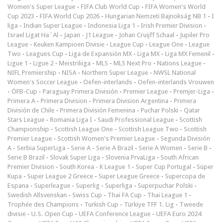
Women's Super League
-
FIFA Club World Cup
-
FIFA Women's World
Cup 2023
-
FIFA World Cup 2026
-
Hungarian Nemzeti Bajnokság NB 1
-
I
liga
-
Indian Super League
-
Indonesia Liga 1
-
Irish Premier Division
-
Israel Ligat Ha`Al
-
Japan - J1 League
-
Johan Cruijff Schaal
-
Jupiler Pro
League
-
Keuken Kampioen Divisie
-
League Cup
-
League One
-
League
Two
-
Leagues Cup
-
Liga de Expansión MX
-
Liga MX
-
Liga MX Femenil
-
Ligue 1
-
Ligue 2
-
Meistriliiga
-
MLS
-
MLS Next Pro
-
Nations League
-
NIFL Premiership
-
NISA
-
Northern Super League
-
NWSL National
Women's Soccer League
-
Oefen-interlands
-
Oefen-interlands Vrouwen
-
ÖFB-Cup
-
Paraguay Primera División
-
Premier League
-
Premjer-Liga
-
Primera A
-
Primera Division
-
Primera Division Argentina
-
Primera
División de Chile
-
Primera División Femenina
-
Puchar Polski
-
Qatar
Stars League
-
Romania Liga I
-
Saudi Professional League
-
Scottish
Championship
-
Scottish League One
-
Scottish League Two
-
Scottish
Premier League
-
Scottish Women's Premier League
-
Segunda División
A
-
Serbia SuperLiga
-
Serie A
-
Serie A Brazil
-
Serie A Women
-
Serie B
-
Serie B Brazil
-
Slovak Super Liga
-
Slovenia PrvaLiga
-
South African
Premier Division
-
South Korea - K League 1
-
Super Cup Portugal
-
Süper
Kupa
-
Super League 2 Greece
-
Super League Greece
-
Supercopa de
Espana
-
Superleague
-
Superlig
-
Superliga
-
Superpuchar Polski
-
Swedish Allsvenskan
-
Swiss Cup
-
Thai FA Cup
-
Thai League 1
-
Trophée des Champions
-
Turkish Cup
-
Türkiye TFF 1. Lig
-
Tweede
divisie
-
U.S. Open Cup
-
UEFA Conference League
-
UEFA Euro 2024