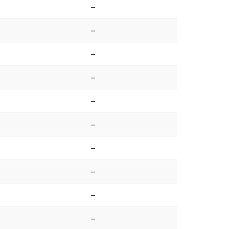
–
–
–
–
–
–
–
–
–
–