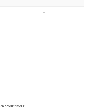
–
–
een account nodig.