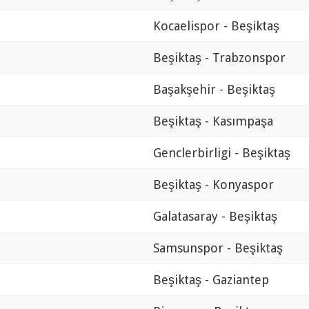
Kocaelispor - Beşiktaş
Beşiktaş - Trabzonspor
Başakşehir - Beşiktaş
Beşiktaş - Kasımpaşa
Genclerbirligi - Beşiktaş
Beşiktaş - Konyaspor
Galatasaray - Beşiktaş
Samsunspor - Beşiktaş
Beşiktaş - Gaziantep