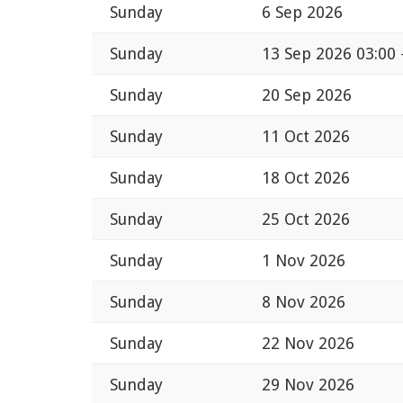
Sunday
6 Sep 2026
Sunday
13 Sep 2026 03:00
Sunday
20 Sep 2026
Sunday
11 Oct 2026
Sunday
18 Oct 2026
Sunday
25 Oct 2026
Sunday
1 Nov 2026
Sunday
8 Nov 2026
Sunday
22 Nov 2026
Sunday
29 Nov 2026