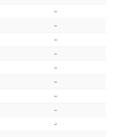
–
–
–
–
–
–
–
–
–