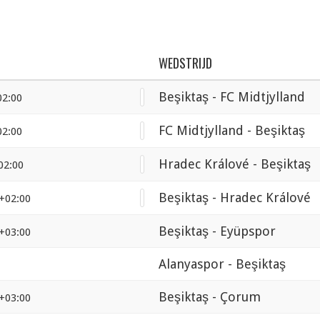
WEDSTRIJD
Beşiktaş - FC Midtjylland
02:00
FC Midtjylland - Beşiktaş
02:00
Hradec Králové - Beşiktaş
02:00
Beşiktaş - Hradec Králové
+02:00
Beşiktaş - Eyüpspor
+03:00
Alanyaspor - Beşiktaş
Beşiktaş - Çorum
+03:00