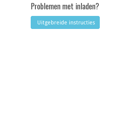
Problemen met inladen?
Uitgebreide instructies