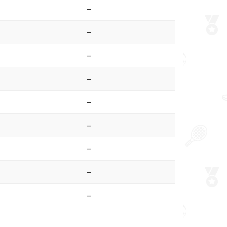
–
–
–
–
–
–
–
–
–