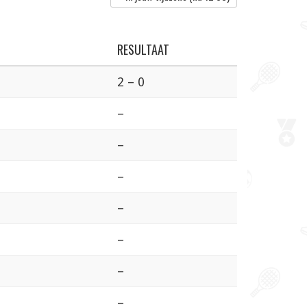
RESULTAAT
2 – 0
–
–
–
–
–
–
–