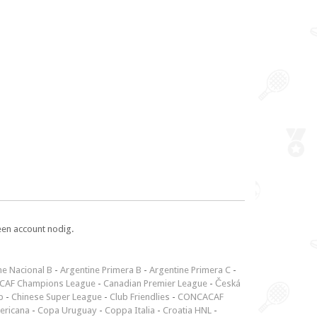
een account nodig.
ne Nacional B
-
Argentine Primera B
-
Argentine Primera C
-
CAF Champions League
-
Canadian Premier League
-
Česká
p
-
Chinese Super League
-
Club Friendlies
-
CONCACAF
ericana
-
Copa Uruguay
-
Coppa Italia
-
Croatia HNL
-