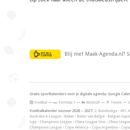
Blij met Maak-Agenda.nl? S
Gratis sportkalenders voor je digitale agenda: Google Cale
V
oetbal
—
🏎️ Formula 1
—
🏍 MotoGP
—
🎾 Tennis
—

Voetbalkalender seizoen 2026 – 2027:
2. Bundesliga
-
AFC A
Australia A-League
-
Beker
-
Beker van België
-
Belgian Supe
Liga
-
Champions League
-
China League One
-
China Leagu
Champions League
-
Copa América
-
Copa Argentina
-
Copa