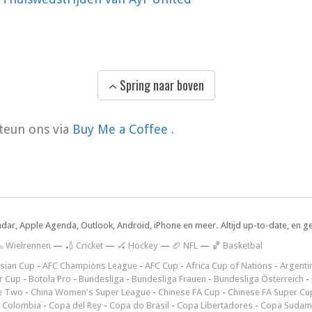
Spring naar boven
teun ons via
Buy Me a Coffee
.
ndar, Apple Agenda, Outlook, Android, iPhone en meer. Altijd up-to-date, en g
 Wielrennen
—
🏏 Cricket
—
🏑 Hockey
—
🏈 NFL
—
🏀 Basketbal
sian Cup
-
AFC Champions League
-
AFC Cup
-
Africa Cup of Nations
-
Argenti
r Cup
-
Botola Pro
-
Bundesliga
-
Bundesliga Frauen
-
Bundesliga Österreich
-
e Two
-
China Women's Super League
-
Chinese FA Cup
-
Chinese FA Super Cu
 Colombia
-
Copa del Rey
-
Copa do Brasil
-
Copa Libertadores
-
Copa Sudam