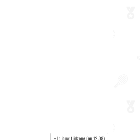
In jouw tijdzone (nu
12:08
)