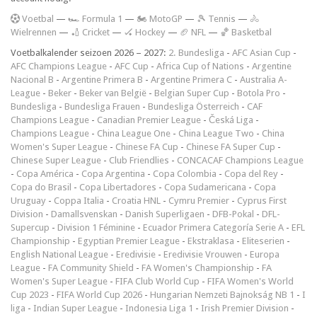
V
oetbal
—
🏎️ Formula 1
—
🏍 MotoGP
—
🎾 Tennis
—
🚴
Wielrennen
—
🏏 Cricket
—
🏑 Hockey
—
🏈 NFL
—
🏀 Basketbal
Voetbalkalender seizoen 2026 – 2027:
2. Bundesliga
-
AFC Asian Cup
-
AFC Champions League
-
AFC Cup
-
Africa Cup of Nations
-
Argentine
Nacional B
-
Argentine Primera B
-
Argentine Primera C
-
Australia A-
League
-
Beker
-
Beker van België
-
Belgian Super Cup
-
Botola Pro
-
Bundesliga
-
Bundesliga Frauen
-
Bundesliga Österreich
-
CAF
Champions League
-
Canadian Premier League
-
Česká Liga
-
Champions League
-
China League One
-
China League Two
-
China
Women's Super League
-
Chinese FA Cup
-
Chinese FA Super Cup
-
Chinese Super League
-
Club Friendlies
-
CONCACAF Champions League
-
Copa América
-
Copa Argentina
-
Copa Colombia
-
Copa del Rey
-
Copa do Brasil
-
Copa Libertadores
-
Copa Sudamericana
-
Copa
Uruguay
-
Coppa Italia
-
Croatia HNL
-
Cymru Premier
-
Cyprus First
Division
-
Damallsvenskan
-
Danish Superligaen
-
DFB-Pokal
-
DFL-
Supercup
-
Division 1 Féminine
-
Ecuador Primera Categoría Serie A
-
EFL
Championship
-
Egyptian Premier League
-
Ekstraklasa
-
Eliteserien
-
English National League
-
Eredivisie
-
Eredivisie Vrouwen
-
Europa
League
-
FA Community Shield
-
FA Women's Championship
-
FA
Women's Super League
-
FIFA Club World Cup
-
FIFA Women's World
Cup 2023
-
FIFA World Cup 2026
-
Hungarian Nemzeti Bajnokság NB 1
-
I
liga
-
Indian Super League
-
Indonesia Liga 1
-
Irish Premier Division
-