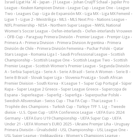
Israel Ligat Ha`Al
-
Japan - J1 League
-
Johan Cruijff Schaal
-
Jupiler Pro
League
-
Keuken Kampioen Divisie
-
League Cup
-
League One
-
League
Two
-
Leagues Cup
-
Liga de Expansión MX
-
Liga MX
-
Liga MX Femenil
-
Ligue 1
-
Ligue 2
-
Meistriliiga
-
MLS
-
MLS Next Pro
-
Nations League
-
NIFL Premiership
-
NISA
-
Northern Super League
-
NWSL National
Women's Soccer League
-
Oefen-interlands
-
Oefen-interlands Vrouwen
-
ÖFB-Cup
-
Paraguay Primera División
-
Premier League
-
Premjer-Liga
-
Primera A
-
Primera Division
-
Primera Division Argentina
-
Primera
División de Chile
-
Primera División Femenina
-
Puchar Polski
-
Qatar
Stars League
-
Romania Liga I
-
Saudi Professional League
-
Scottish
Championship
-
Scottish League One
-
Scottish League Two
-
Scottish
Premier League
-
Scottish Women's Premier League
-
Segunda División
A
-
Serbia SuperLiga
-
Serie A
-
Serie A Brazil
-
Serie A Women
-
Serie B
-
Serie B Brazil
-
Slovak Super Liga
-
Slovenia PrvaLiga
-
South African
Premier Division
-
South Korea - K League 1
-
Super Cup Portugal
-
Süper
Kupa
-
Super League 2 Greece
-
Super League Greece
-
Supercopa de
Espana
-
Superleague
-
Superlig
-
Superliga
-
Superpuchar Polski
-
Swedish Allsvenskan
-
Swiss Cup
-
Thai FA Cup
-
Thai League 1
-
Trophée des Champions
-
Turkish Cup
-
Türkiye TFF 1. Lig
-
Tweede
divisie
-
U.S. Open Cup
-
UEFA Conference League
-
UEFA Euro 2024
Germany
-
UEFA Euro U19 Championship
-
UEFA Super Cup
-
UEFA
Under 21
-
UEFA Women's EURO 2025
-
Ukraine Premjer Liha
-
Uruguay
Primera División
-
Úrvalsdeild
-
USL Championship
-
USL League One
-
USL Super League
-
Veikkausliiga
-
Women's Champions League
-