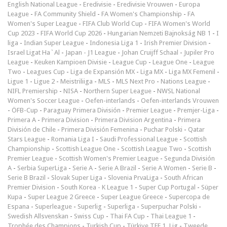
English National League
-
Eredivisie
-
Eredivisie Vrouwen
-
Europa
League
-
FA Community Shield
-
FA Women's Championship
-
FA
Women's Super League
-
FIFA Club World Cup
-
FIFA Women's World
Cup 2023
-
FIFA World Cup 2026
-
Hungarian Nemzeti Bajnokság NB 1
-
I
liga
-
Indian Super League
-
Indonesia Liga 1
-
Irish Premier Division
-
Israel Ligat Ha`Al
-
Japan - J1 League
-
Johan Cruijff Schaal
-
Jupiler Pro
League
-
Keuken Kampioen Divisie
-
League Cup
-
League One
-
League
Two
-
Leagues Cup
-
Liga de Expansión MX
-
Liga MX
-
Liga MX Femenil
-
Ligue 1
-
Ligue 2
-
Meistriliiga
-
MLS
-
MLS Next Pro
-
Nations League
-
NIFL Premiership
-
NISA
-
Northern Super League
-
NWSL National
Women's Soccer League
-
Oefen-interlands
-
Oefen-interlands Vrouwen
-
ÖFB-Cup
-
Paraguay Primera División
-
Premier League
-
Premjer-Liga
-
Primera A
-
Primera Division
-
Primera Division Argentina
-
Primera
División de Chile
-
Primera División Femenina
-
Puchar Polski
-
Qatar
Stars League
-
Romania Liga I
-
Saudi Professional League
-
Scottish
Championship
-
Scottish League One
-
Scottish League Two
-
Scottish
Premier League
-
Scottish Women's Premier League
-
Segunda División
A
-
Serbia SuperLiga
-
Serie A
-
Serie A Brazil
-
Serie A Women
-
Serie B
-
Serie B Brazil
-
Slovak Super Liga
-
Slovenia PrvaLiga
-
South African
Premier Division
-
South Korea - K League 1
-
Super Cup Portugal
-
Süper
Kupa
-
Super League 2 Greece
-
Super League Greece
-
Supercopa de
Espana
-
Superleague
-
Superlig
-
Superliga
-
Superpuchar Polski
-
Swedish Allsvenskan
-
Swiss Cup
-
Thai FA Cup
-
Thai League 1
-
Trophée des Champions
-
Turkish Cup
-
Türkiye TFF 1. Lig
-
Tweede