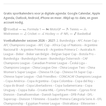
Gratis sportkalenders voor je digitale agenda: Google Calendar, Apple
Agenda, Outlook, Android, iPhone en meer. Altijd up-to-date, en geen
account nodig.
V
oetbal
—
🏎️ Formula 1
—
🏍 MotoGP
—
🎾 Tennis
—
🚴
Wielrennen
—
🏏 Cricket
—
🏑 Hockey
—
🏈 NFL
—
🏀 Basketbal
Voetbalkalender seizoen 2026 – 2027:
2. Bundesliga
-
AFC Asian Cup
-
AFC Champions League
-
AFC Cup
-
Africa Cup of Nations
-
Argentine
Nacional B
-
Argentine Primera B
-
Argentine Primera C
-
Australia A-
League
-
Beker
-
Beker van België
-
Belgian Super Cup
-
Botola Pro
-
Bundesliga
-
Bundesliga Frauen
-
Bundesliga Österreich
-
CAF
Champions League
-
Canadian Premier League
-
Česká Liga
-
Champions League
-
China League One
-
China League Two
-
China
Women's Super League
-
Chinese FA Cup
-
Chinese FA Super Cup
-
Chinese Super League
-
Club Friendlies
-
CONCACAF Champions League
-
Copa América
-
Copa Argentina
-
Copa Colombia
-
Copa del Rey
-
Copa do Brasil
-
Copa Libertadores
-
Copa Sudamericana
-
Copa
Uruguay
-
Coppa Italia
-
Croatia HNL
-
Cymru Premier
-
Cyprus First
Division
-
Damallsvenskan
-
Danish Superligaen
-
DFB-Pokal
-
DFL-
Supercup
-
Division 1 Féminine
-
Ecuador Primera Categoría Serie A
-
EFL
Championship
-
Egyptian Premier League
-
Ekstraklasa
-
Eliteserien
-