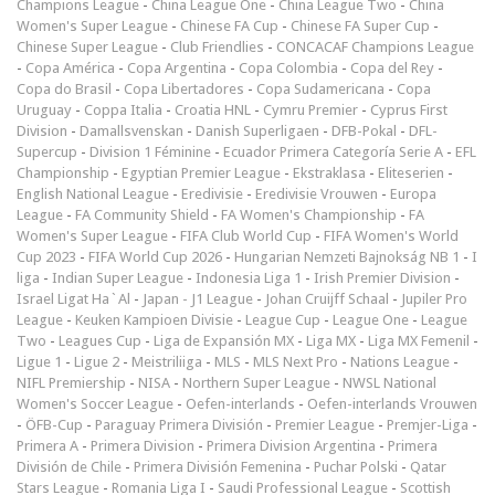
Champions League
-
China League One
-
China League Two
-
China
Women's Super League
-
Chinese FA Cup
-
Chinese FA Super Cup
-
Chinese Super League
-
Club Friendlies
-
CONCACAF Champions League
-
Copa América
-
Copa Argentina
-
Copa Colombia
-
Copa del Rey
-
Copa do Brasil
-
Copa Libertadores
-
Copa Sudamericana
-
Copa
Uruguay
-
Coppa Italia
-
Croatia HNL
-
Cymru Premier
-
Cyprus First
Division
-
Damallsvenskan
-
Danish Superligaen
-
DFB-Pokal
-
DFL-
Supercup
-
Division 1 Féminine
-
Ecuador Primera Categoría Serie A
-
EFL
Championship
-
Egyptian Premier League
-
Ekstraklasa
-
Eliteserien
-
English National League
-
Eredivisie
-
Eredivisie Vrouwen
-
Europa
League
-
FA Community Shield
-
FA Women's Championship
-
FA
Women's Super League
-
FIFA Club World Cup
-
FIFA Women's World
Cup 2023
-
FIFA World Cup 2026
-
Hungarian Nemzeti Bajnokság NB 1
-
I
liga
-
Indian Super League
-
Indonesia Liga 1
-
Irish Premier Division
-
Israel Ligat Ha`Al
-
Japan - J1 League
-
Johan Cruijff Schaal
-
Jupiler Pro
League
-
Keuken Kampioen Divisie
-
League Cup
-
League One
-
League
Two
-
Leagues Cup
-
Liga de Expansión MX
-
Liga MX
-
Liga MX Femenil
-
Ligue 1
-
Ligue 2
-
Meistriliiga
-
MLS
-
MLS Next Pro
-
Nations League
-
NIFL Premiership
-
NISA
-
Northern Super League
-
NWSL National
Women's Soccer League
-
Oefen-interlands
-
Oefen-interlands Vrouwen
-
ÖFB-Cup
-
Paraguay Primera División
-
Premier League
-
Premjer-Liga
-
Primera A
-
Primera Division
-
Primera Division Argentina
-
Primera
División de Chile
-
Primera División Femenina
-
Puchar Polski
-
Qatar
Stars League
-
Romania Liga I
-
Saudi Professional League
-
Scottish