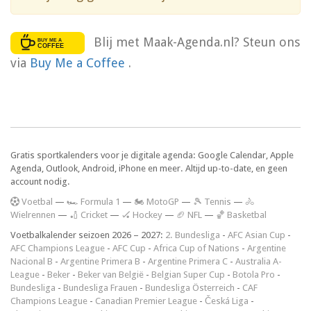
Blij met Maak-Agenda.nl? Steun ons
via
Buy Me a Coffee
.
Gratis sportkalenders voor je digitale agenda: Google Calendar, Apple
Agenda, Outlook, Android, iPhone en meer. Altijd up-to-date, en geen
account nodig.
V
oetbal
—
🏎️ Formula 1
—
🏍 MotoGP
—
🎾 Tennis
—
🚴
Wielrennen
—
🏏 Cricket
—
🏑 Hockey
—
🏈 NFL
—
🏀 Basketbal
Voetbalkalender seizoen 2026 – 2027:
2. Bundesliga
-
AFC Asian Cup
-
AFC Champions League
-
AFC Cup
-
Africa Cup of Nations
-
Argentine
Nacional B
-
Argentine Primera B
-
Argentine Primera C
-
Australia A-
League
-
Beker
-
Beker van België
-
Belgian Super Cup
-
Botola Pro
-
Bundesliga
-
Bundesliga Frauen
-
Bundesliga Österreich
-
CAF
Champions League
-
Canadian Premier League
-
Česká Liga
-