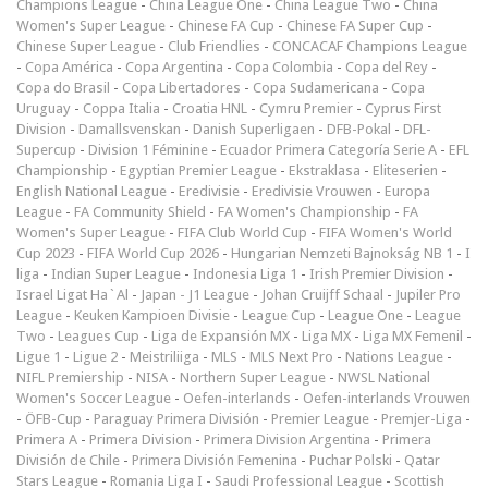
Champions League
-
China League One
-
China League Two
-
China
Women's Super League
-
Chinese FA Cup
-
Chinese FA Super Cup
-
Chinese Super League
-
Club Friendlies
-
CONCACAF Champions League
-
Copa América
-
Copa Argentina
-
Copa Colombia
-
Copa del Rey
-
Copa do Brasil
-
Copa Libertadores
-
Copa Sudamericana
-
Copa
Uruguay
-
Coppa Italia
-
Croatia HNL
-
Cymru Premier
-
Cyprus First
Division
-
Damallsvenskan
-
Danish Superligaen
-
DFB-Pokal
-
DFL-
Supercup
-
Division 1 Féminine
-
Ecuador Primera Categoría Serie A
-
EFL
Championship
-
Egyptian Premier League
-
Ekstraklasa
-
Eliteserien
-
English National League
-
Eredivisie
-
Eredivisie Vrouwen
-
Europa
League
-
FA Community Shield
-
FA Women's Championship
-
FA
Women's Super League
-
FIFA Club World Cup
-
FIFA Women's World
Cup 2023
-
FIFA World Cup 2026
-
Hungarian Nemzeti Bajnokság NB 1
-
I
liga
-
Indian Super League
-
Indonesia Liga 1
-
Irish Premier Division
-
Israel Ligat Ha`Al
-
Japan - J1 League
-
Johan Cruijff Schaal
-
Jupiler Pro
League
-
Keuken Kampioen Divisie
-
League Cup
-
League One
-
League
Two
-
Leagues Cup
-
Liga de Expansión MX
-
Liga MX
-
Liga MX Femenil
-
Ligue 1
-
Ligue 2
-
Meistriliiga
-
MLS
-
MLS Next Pro
-
Nations League
-
NIFL Premiership
-
NISA
-
Northern Super League
-
NWSL National
Women's Soccer League
-
Oefen-interlands
-
Oefen-interlands Vrouwen
-
ÖFB-Cup
-
Paraguay Primera División
-
Premier League
-
Premjer-Liga
-
Primera A
-
Primera Division
-
Primera Division Argentina
-
Primera
División de Chile
-
Primera División Femenina
-
Puchar Polski
-
Qatar
Stars League
-
Romania Liga I
-
Saudi Professional League
-
Scottish