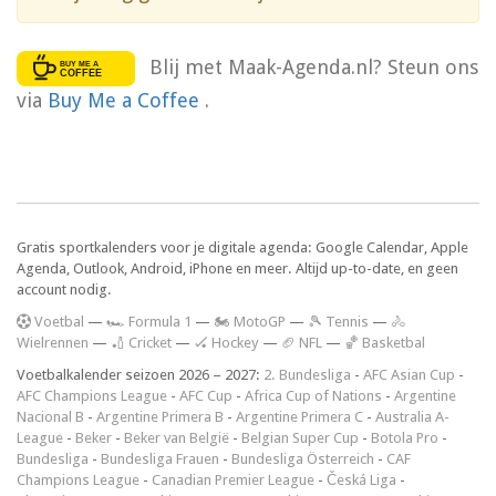
Blij met Maak-Agenda.nl? Steun ons
via
Buy Me a Coffee
.
Gratis sportkalenders voor je digitale agenda: Google Calendar, Apple
Agenda, Outlook, Android, iPhone en meer. Altijd up-to-date, en geen
account nodig.
V
oetbal
—
🏎️ Formula 1
—
🏍 MotoGP
—
🎾 Tennis
—
🚴
Wielrennen
—
🏏 Cricket
—
🏑 Hockey
—
🏈 NFL
—
🏀 Basketbal
Voetbalkalender seizoen 2026 – 2027:
2. Bundesliga
-
AFC Asian Cup
-
AFC Champions League
-
AFC Cup
-
Africa Cup of Nations
-
Argentine
Nacional B
-
Argentine Primera B
-
Argentine Primera C
-
Australia A-
League
-
Beker
-
Beker van België
-
Belgian Super Cup
-
Botola Pro
-
Bundesliga
-
Bundesliga Frauen
-
Bundesliga Österreich
-
CAF
Champions League
-
Canadian Premier League
-
Česká Liga
-