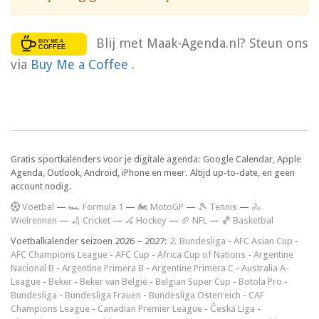
Blij met Maak-Agenda.nl? Steun ons
via
Buy Me a Coffee
.
Gratis sportkalenders voor je digitale agenda: Google Calendar, Apple
Agenda, Outlook, Android, iPhone en meer. Altijd up-to-date, en geen
account nodig.
V
oetbal
—
🏎️ Formula 1
—
🏍 MotoGP
—
🎾 Tennis
—
🚴
Wielrennen
—
🏏 Cricket
—
🏑 Hockey
—
🏈 NFL
—
🏀 Basketbal
Voetbalkalender seizoen 2026 – 2027:
2. Bundesliga
-
AFC Asian Cup
-
AFC Champions League
-
AFC Cup
-
Africa Cup of Nations
-
Argentine
Nacional B
-
Argentine Primera B
-
Argentine Primera C
-
Australia A-
League
-
Beker
-
Beker van België
-
Belgian Super Cup
-
Botola Pro
-
Bundesliga
-
Bundesliga Frauen
-
Bundesliga Österreich
-
CAF
Champions League
-
Canadian Premier League
-
Česká Liga
-