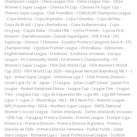
Champions League
-
China League One
-
China League Two
-
China
Women's Super League
-
Chinese FA Cup
-
Chinese FA Super Cup
-
Chinese Super League
-
Club Friendlies
-
CONCACAF Champions League
-
Copa América
-
Copa Argentina
-
Copa Colombia
-
Copa del Rey
-
Copa do Brasil
-
Copa Libertadores
-
Copa Sudamericana
-
Copa
Uruguay
-
Coppa Italia
-
Croatia HNL
-
Cymru Premier
-
Cyprus First
Division
-
Damallsvenskan
-
Danish Superligaen
-
DFB-Pokal
-
DFL-
Supercup
-
Division 1 Féminine
-
Ecuador Primera Categoría Serie A
-
EFL
Championship
-
Egyptian Premier League
-
Ekstraklasa
-
Eliteserien
-
English National League
-
Eredivisie
-
Eredivisie Vrouwen
-
Europa
League
-
FA Community Shield
-
FA Women's Championship
-
FA
Women's Super League
-
FIFA Club World Cup
-
FIFA Women's World
Cup 2023
-
FIFA World Cup 2026
-
Hungarian Nemzeti Bajnokság NB 1
-
I
liga
-
Indian Super League
-
Indonesia Liga 1
-
Irish Premier Division
-
Israel Ligat Ha`Al
-
Japan - J1 League
-
Johan Cruijff Schaal
-
Jupiler Pro
League
-
Keuken Kampioen Divisie
-
League Cup
-
League One
-
League
Two
-
Leagues Cup
-
Liga de Expansión MX
-
Liga MX
-
Liga MX Femenil
-
Ligue 1
-
Ligue 2
-
Meistriliiga
-
MLS
-
MLS Next Pro
-
Nations League
-
NIFL Premiership
-
NISA
-
Northern Super League
-
NWSL National
Women's Soccer League
-
Oefen-interlands
-
Oefen-interlands Vrouwen
-
ÖFB-Cup
-
Paraguay Primera División
-
Premier League
-
Premjer-Liga
-
Primera A
-
Primera Division
-
Primera Division Argentina
-
Primera
División de Chile
-
Primera División Femenina
-
Puchar Polski
-
Qatar
Stars League
-
Romania Liga I
-
Saudi Professional League
-
Scottish