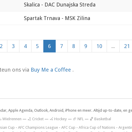
Skalica - DAC Dunajska Streda
Spartak Trnava - MSK Zilina
2
3
4
5
6
7
8
9
10
...
21
teun ons via
Buy Me a Coffee
.
ndar, Apple Agenda, Outlook, Android, iPhone en meer. Altijd up-to-date, en g
 Wielrennen
—
🏏 Cricket
—
🏑 Hockey
—
🏈 NFL
—
🏀 Basketbal
sian Cup
-
AFC Champions League
-
AFC Cup
-
Africa Cup of Nations
-
Argenti