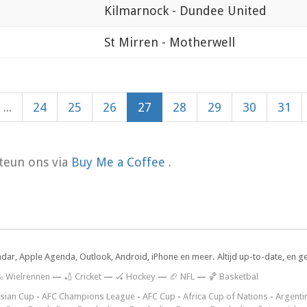
Kilmarnock - Dundee United
St Mirren - Motherwell
...
24
25
26
27
28
29
30
31
teun ons via
Buy Me a Coffee
.
ndar, Apple Agenda, Outlook, Android, iPhone en meer. Altijd up-to-date, en g
 Wielrennen
—
🏏 Cricket
—
🏑 Hockey
—
🏈 NFL
—
🏀 Basketbal
sian Cup
-
AFC Champions League
-
AFC Cup
-
Africa Cup of Nations
-
Argenti