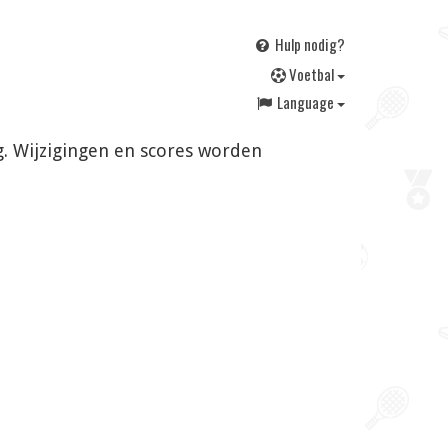
Hulp nodig?
V
oetbal
Language
ig. Wijzigingen en scores worden