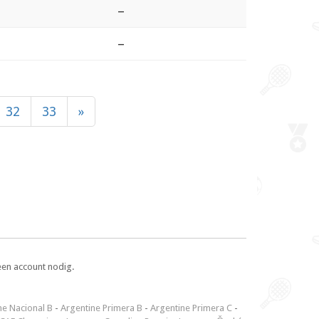
–
–
32
33
»
een account nodig.
ne Nacional B
-
Argentine Primera B
-
Argentine Primera C
-