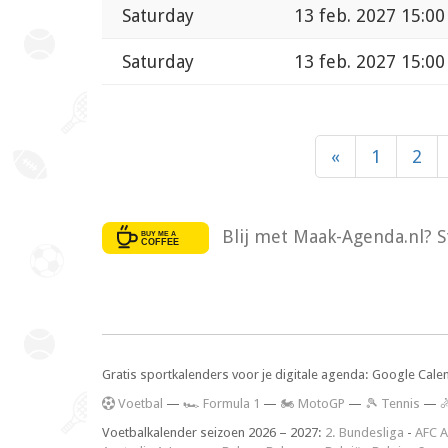
Saturday
13 feb. 2027 15:00
Saturday
13 feb. 2027 15:00
«
1
2
Blij met Maak-Agenda.nl? S
Gratis sportkalenders voor je digitale agenda: Google Cale
V
oetbal
—
🏎️ Formula 1
—
🏍 MotoGP
—
🎾 Tennis
—

Voetbalkalender seizoen 2026 – 2027:
2. Bundesliga
-
AFC A