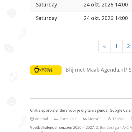
Saturday
24 okt. 2026 14:00
Saturday
24 okt. 2026 14:00
«
1
2
Blij met Maak-Agenda.nl? S
Gratis sportkalenders voor je digitale agenda: Google Cale
V
oetbal
—
🏎️ Formula 1
—
🏍 MotoGP
—
🎾 Tennis
—

Voetbalkalender seizoen 2026 – 2027:
2. Bundesliga
-
AFC A