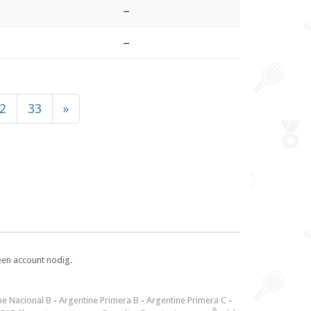
–
–
2
33
»
een account nodig.
ne Nacional B
-
Argentine Primera B
-
Argentine Primera C
-