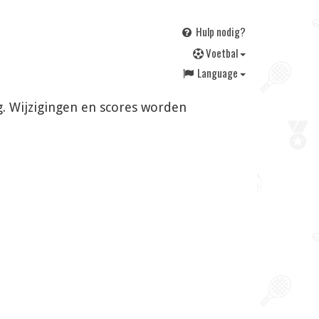
Hulp nodig?
V
oetbal
Language
ig. Wijzigingen en scores worden