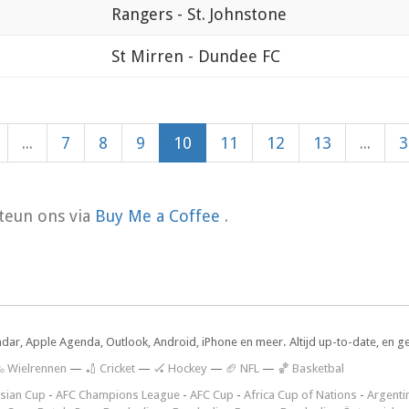
Rangers - St. Johnstone
St Mirren - Dundee FC
...
7
8
9
10
11
12
13
...
3
teun ons via
Buy Me a Coffee
.
ndar, Apple Agenda, Outlook, Android, iPhone en meer. Altijd up-to-date, en g
 Wielrennen
—
🏏 Cricket
—
🏑 Hockey
—
🏈 NFL
—
🏀 Basketbal
sian Cup
-
AFC Champions League
-
AFC Cup
-
Africa Cup of Nations
-
Argenti