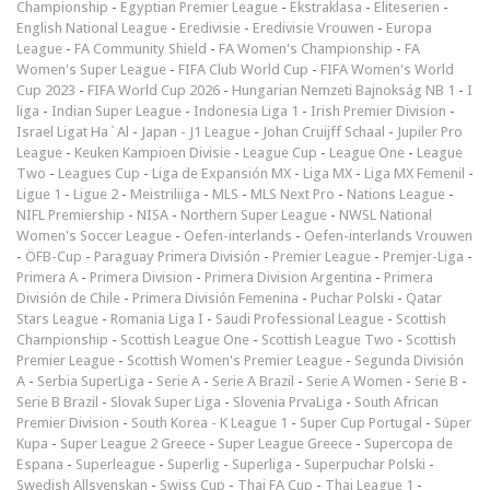
Championship
-
Egyptian Premier League
-
Ekstraklasa
-
Eliteserien
-
English National League
-
Eredivisie
-
Eredivisie Vrouwen
-
Europa
League
-
FA Community Shield
-
FA Women's Championship
-
FA
Women's Super League
-
FIFA Club World Cup
-
FIFA Women's World
Cup 2023
-
FIFA World Cup 2026
-
Hungarian Nemzeti Bajnokság NB 1
-
I
liga
-
Indian Super League
-
Indonesia Liga 1
-
Irish Premier Division
-
Israel Ligat Ha`Al
-
Japan - J1 League
-
Johan Cruijff Schaal
-
Jupiler Pro
League
-
Keuken Kampioen Divisie
-
League Cup
-
League One
-
League
Two
-
Leagues Cup
-
Liga de Expansión MX
-
Liga MX
-
Liga MX Femenil
-
Ligue 1
-
Ligue 2
-
Meistriliiga
-
MLS
-
MLS Next Pro
-
Nations League
-
NIFL Premiership
-
NISA
-
Northern Super League
-
NWSL National
Women's Soccer League
-
Oefen-interlands
-
Oefen-interlands Vrouwen
-
ÖFB-Cup
-
Paraguay Primera División
-
Premier League
-
Premjer-Liga
-
Primera A
-
Primera Division
-
Primera Division Argentina
-
Primera
División de Chile
-
Primera División Femenina
-
Puchar Polski
-
Qatar
Stars League
-
Romania Liga I
-
Saudi Professional League
-
Scottish
Championship
-
Scottish League One
-
Scottish League Two
-
Scottish
Premier League
-
Scottish Women's Premier League
-
Segunda División
A
-
Serbia SuperLiga
-
Serie A
-
Serie A Brazil
-
Serie A Women
-
Serie B
-
Serie B Brazil
-
Slovak Super Liga
-
Slovenia PrvaLiga
-
South African
Premier Division
-
South Korea - K League 1
-
Super Cup Portugal
-
Süper
Kupa
-
Super League 2 Greece
-
Super League Greece
-
Supercopa de
Espana
-
Superleague
-
Superlig
-
Superliga
-
Superpuchar Polski
-
Swedish Allsvenskan
-
Swiss Cup
-
Thai FA Cup
-
Thai League 1
-