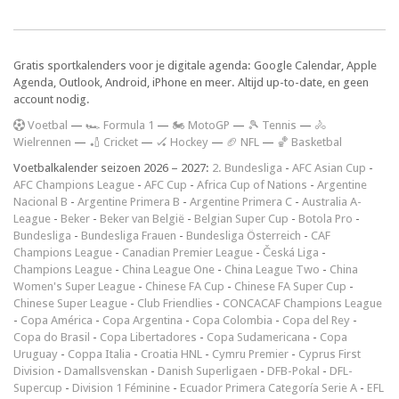
Gratis sportkalenders voor je digitale agenda: Google Calendar, Apple
Agenda, Outlook, Android, iPhone en meer. Altijd up-to-date, en geen
account nodig.
V
oetbal
—
🏎️ Formula 1
—
🏍 MotoGP
—
🎾 Tennis
—
🚴
Wielrennen
—
🏏 Cricket
—
🏑 Hockey
—
🏈 NFL
—
🏀 Basketbal
Voetbalkalender seizoen 2026 – 2027:
2. Bundesliga
-
AFC Asian Cup
-
AFC Champions League
-
AFC Cup
-
Africa Cup of Nations
-
Argentine
Nacional B
-
Argentine Primera B
-
Argentine Primera C
-
Australia A-
League
-
Beker
-
Beker van België
-
Belgian Super Cup
-
Botola Pro
-
Bundesliga
-
Bundesliga Frauen
-
Bundesliga Österreich
-
CAF
Champions League
-
Canadian Premier League
-
Česká Liga
-
Champions League
-
China League One
-
China League Two
-
China
Women's Super League
-
Chinese FA Cup
-
Chinese FA Super Cup
-
Chinese Super League
-
Club Friendlies
-
CONCACAF Champions League
-
Copa América
-
Copa Argentina
-
Copa Colombia
-
Copa del Rey
-
Copa do Brasil
-
Copa Libertadores
-
Copa Sudamericana
-
Copa
Uruguay
-
Coppa Italia
-
Croatia HNL
-
Cymru Premier
-
Cyprus First
Division
-
Damallsvenskan
-
Danish Superligaen
-
DFB-Pokal
-
DFL-
Supercup
-
Division 1 Féminine
-
Ecuador Primera Categoría Serie A
-
EFL