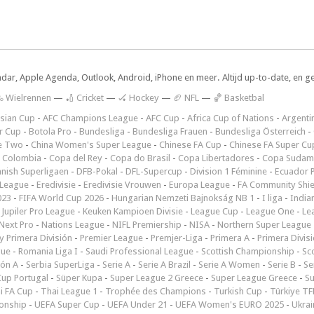
ndar, Apple Agenda, Outlook, Android, iPhone en meer. Altijd up-to-date, en g
 Wielrennen
—
🏏 Cricket
—
🏑 Hockey
—
🏈 NFL
—
🏀 Basketbal
sian Cup
-
AFC Champions League
-
AFC Cup
-
Africa Cup of Nations
-
Argenti
r Cup
-
Botola Pro
-
Bundesliga
-
Bundesliga Frauen
-
Bundesliga Österreich
-
e Two
-
China Women's Super League
-
Chinese FA Cup
-
Chinese FA Super Cu
 Colombia
-
Copa del Rey
-
Copa do Brasil
-
Copa Libertadores
-
Copa Sudam
nish Superligaen
-
DFB-Pokal
-
DFL-Supercup
-
Division 1 Féminine
-
Ecuador P
 League
-
Eredivisie
-
Eredivisie Vrouwen
-
Europa League
-
FA Community Shie
023
-
FIFA World Cup 2026
-
Hungarian Nemzeti Bajnokság NB 1
-
I liga
-
India
-
Jupiler Pro League
-
Keuken Kampioen Divisie
-
League Cup
-
League One
-
Le
Next Pro
-
Nations League
-
NIFL Premiership
-
NISA
-
Northern Super League
 Primera División
-
Premier League
-
Premjer-Liga
-
Primera A
-
Primera Divis
gue
-
Romania Liga I
-
Saudi Professional League
-
Scottish Championship
-
Sc
ión A
-
Serbia SuperLiga
-
Serie A
-
Serie A Brazil
-
Serie A Women
-
Serie B
-
Se
Cup Portugal
-
Süper Kupa
-
Super League 2 Greece
-
Super League Greece
-
S
i FA Cup
-
Thai League 1
-
Trophée des Champions
-
Turkish Cup
-
Türkiye TFF
onship
-
UEFA Super Cup
-
UEFA Under 21
-
UEFA Women's EURO 2025
-
Ukrai