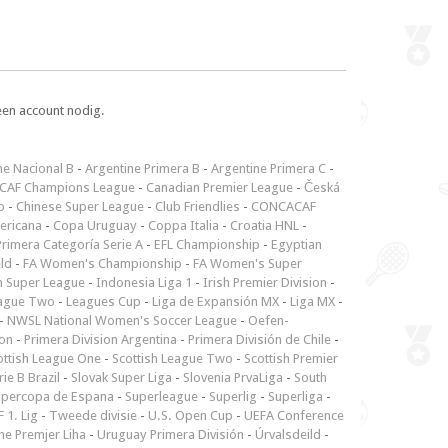
een account nodig.
ne Nacional B
-
Argentine Primera B
-
Argentine Primera C
-
CAF Champions League
-
Canadian Premier League
-
Česká
p
-
Chinese Super League
-
Club Friendlies
-
CONCACAF
ericana
-
Copa Uruguay
-
Coppa Italia
-
Croatia HNL
-
rimera Categoría Serie A
-
EFL Championship
-
Egyptian
ld
-
FA Women's Championship
-
FA Women's Super
n Super League
-
Indonesia Liga 1
-
Irish Premier Division
-
ague Two
-
Leagues Cup
-
Liga de Expansión MX
-
Liga MX
-
-
NWSL National Women's Soccer League
-
Oefen-
ion
-
Primera Division Argentina
-
Primera División de Chile
-
ottish League One
-
Scottish League Two
-
Scottish Premier
rie B Brazil
-
Slovak Super Liga
-
Slovenia PrvaLiga
-
South
upercopa de Espana
-
Superleague
-
Superlig
-
Superliga
-
 1. Lig
-
Tweede divisie
-
U.S. Open Cup
-
UEFA Conference
ne Premjer Liha
-
Uruguay Primera División
-
Úrvalsdeild
-