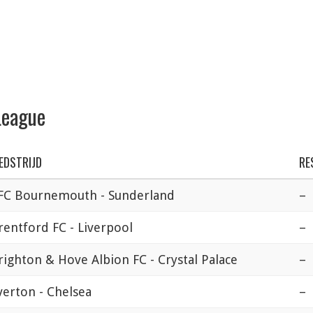
League
EDSTRIJD
RE
FC Bournemouth - Sunderland
–
rentford FC - Liverpool
–
righton & Hove Albion FC - Crystal Palace
–
verton - Chelsea
–