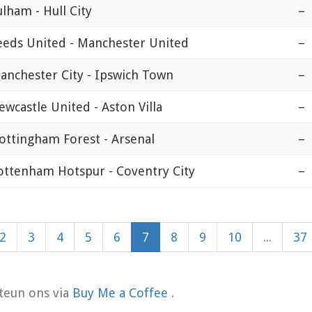
ulham - Hull City
–
eeds United - Manchester United
–
anchester City - Ipswich Town
–
ewcastle United - Aston Villa
–
ottingham Forest - Arsenal
–
ottenham Hotspur - Coventry City
–
2
3
4
5
6
7
8
9
10
...
37
teun ons via
Buy Me a Coffee
.