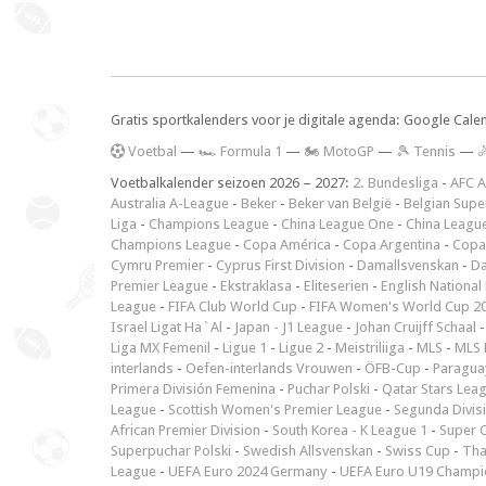
Gratis sportkalenders voor je digitale agenda: Google Cale
V
oetbal
—
🏎️ Formula 1
—
🏍 MotoGP
—
🎾 Tennis
—

Voetbalkalender seizoen 2026 – 2027:
2. Bundesliga
-
AFC A
Australia A-League
-
Beker
-
Beker van België
-
Belgian Supe
Liga
-
Champions League
-
China League One
-
China Leagu
Champions League
-
Copa América
-
Copa Argentina
-
Copa
Cymru Premier
-
Cyprus First Division
-
Damallsvenskan
-
Da
Premier League
-
Ekstraklasa
-
Eliteserien
-
English National
League
-
FIFA Club World Cup
-
FIFA Women's World Cup 2
Israel Ligat Ha`Al
-
Japan - J1 League
-
Johan Cruijff Schaal
Liga MX Femenil
-
Ligue 1
-
Ligue 2
-
Meistriliiga
-
MLS
-
MLS 
interlands
-
Oefen-interlands Vrouwen
-
ÖFB-Cup
-
Paraguay
Primera División Femenina
-
Puchar Polski
-
Qatar Stars Lea
League
-
Scottish Women's Premier League
-
Segunda Divis
African Premier Division
-
South Korea - K League 1
-
Super 
Superpuchar Polski
-
Swedish Allsvenskan
-
Swiss Cup
-
Tha
League
-
UEFA Euro 2024 Germany
-
UEFA Euro U19 Champi