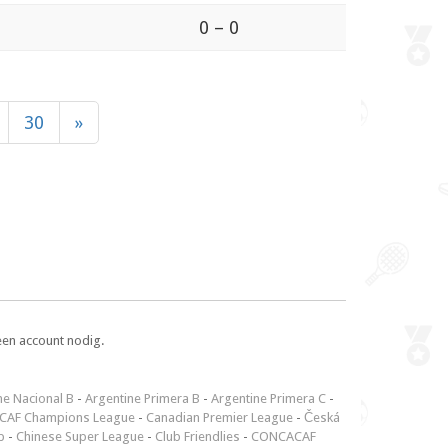
0 – 0
30
»
een account nodig.
ne Nacional B
-
Argentine Primera B
-
Argentine Primera C
-
CAF Champions League
-
Canadian Premier League
-
Česká
p
-
Chinese Super League
-
Club Friendlies
-
CONCACAF