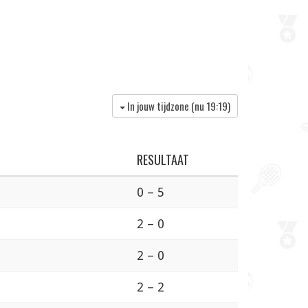
In jouw tijdzone (nu
19:19
)
RESULTAAT
0 – 5
2 – 0
2 – 0
2 – 2