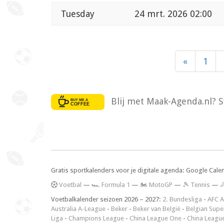
Tuesday
24 mrt. 2026 02:00
«
1
Blij met Maak-Agenda.nl? S
Gratis sportkalenders voor je digitale agenda: Google Cale
V
oetbal
—
🏎️ Formula 1
—
🏍 MotoGP
—
🎾 Tennis
—

Voetbalkalender seizoen 2026 – 2027:
2. Bundesliga
-
AFC A
Australia A-League
-
Beker
-
Beker van België
-
Belgian Supe
Liga
-
Champions League
-
China League One
-
China Leagu