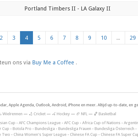
Portland Timbers II - LA Galaxy II
2
3
4
5
6
7
8
9
10
...
29
teun ons via
Buy Me a Coffee
.
ndar, Apple Agenda, Outlook, Android, iPhone en meer. Altijd up-to-date, en g
 Wielrennen
—
🏏 Cricket
—
🏑 Hockey
—
🏈 NFL
—
🏀 Basketbal
sian Cup
-
AFC Champions League
-
AFC Cup
-
Africa Cup of Nations
-
Argenti
r Cup
-
Botola Pro
-
Bundesliga
-
Bundesliga Frauen
-
Bundesliga Österreich
-
e Two
-
China Women's Super League
-
Chinese FA Cup
-
Chinese FA Super Cu