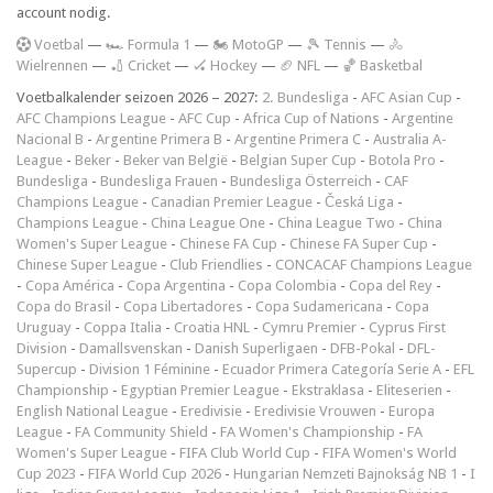
account nodig.
V
oetbal
—
🏎️ Formula 1
—
🏍 MotoGP
—
🎾 Tennis
—
🚴
Wielrennen
—
🏏 Cricket
—
🏑 Hockey
—
🏈 NFL
—
🏀 Basketbal
Voetbalkalender seizoen 2026 – 2027:
2. Bundesliga
-
AFC Asian Cup
-
AFC Champions League
-
AFC Cup
-
Africa Cup of Nations
-
Argentine
Nacional B
-
Argentine Primera B
-
Argentine Primera C
-
Australia A-
League
-
Beker
-
Beker van België
-
Belgian Super Cup
-
Botola Pro
-
Bundesliga
-
Bundesliga Frauen
-
Bundesliga Österreich
-
CAF
Champions League
-
Canadian Premier League
-
Česká Liga
-
Champions League
-
China League One
-
China League Two
-
China
Women's Super League
-
Chinese FA Cup
-
Chinese FA Super Cup
-
Chinese Super League
-
Club Friendlies
-
CONCACAF Champions League
-
Copa América
-
Copa Argentina
-
Copa Colombia
-
Copa del Rey
-
Copa do Brasil
-
Copa Libertadores
-
Copa Sudamericana
-
Copa
Uruguay
-
Coppa Italia
-
Croatia HNL
-
Cymru Premier
-
Cyprus First
Division
-
Damallsvenskan
-
Danish Superligaen
-
DFB-Pokal
-
DFL-
Supercup
-
Division 1 Féminine
-
Ecuador Primera Categoría Serie A
-
EFL
Championship
-
Egyptian Premier League
-
Ekstraklasa
-
Eliteserien
-
English National League
-
Eredivisie
-
Eredivisie Vrouwen
-
Europa
League
-
FA Community Shield
-
FA Women's Championship
-
FA
Women's Super League
-
FIFA Club World Cup
-
FIFA Women's World
Cup 2023
-
FIFA World Cup 2026
-
Hungarian Nemzeti Bajnokság NB 1
-
I