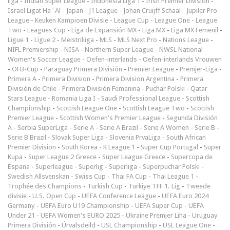
liga
-
Indian Super League
-
Indonesia Liga 1
-
Irish Premier Division
-
Israel Ligat Ha`Al
-
Japan - J1 League
-
Johan Cruijff Schaal
-
Jupiler Pro
League
-
Keuken Kampioen Divisie
-
League Cup
-
League One
-
League
Two
-
Leagues Cup
-
Liga de Expansión MX
-
Liga MX
-
Liga MX Femenil
-
Ligue 1
-
Ligue 2
-
Meistriliiga
-
MLS
-
MLS Next Pro
-
Nations League
-
NIFL Premiership
-
NISA
-
Northern Super League
-
NWSL National
Women's Soccer League
-
Oefen-interlands
-
Oefen-interlands Vrouwen
-
ÖFB-Cup
-
Paraguay Primera División
-
Premier League
-
Premjer-Liga
-
Primera A
-
Primera Division
-
Primera Division Argentina
-
Primera
División de Chile
-
Primera División Femenina
-
Puchar Polski
-
Qatar
Stars League
-
Romania Liga I
-
Saudi Professional League
-
Scottish
Championship
-
Scottish League One
-
Scottish League Two
-
Scottish
Premier League
-
Scottish Women's Premier League
-
Segunda División
A
-
Serbia SuperLiga
-
Serie A
-
Serie A Brazil
-
Serie A Women
-
Serie B
-
Serie B Brazil
-
Slovak Super Liga
-
Slovenia PrvaLiga
-
South African
Premier Division
-
South Korea - K League 1
-
Super Cup Portugal
-
Süper
Kupa
-
Super League 2 Greece
-
Super League Greece
-
Supercopa de
Espana
-
Superleague
-
Superlig
-
Superliga
-
Superpuchar Polski
-
Swedish Allsvenskan
-
Swiss Cup
-
Thai FA Cup
-
Thai League 1
-
Trophée des Champions
-
Turkish Cup
-
Türkiye TFF 1. Lig
-
Tweede
divisie
-
U.S. Open Cup
-
UEFA Conference League
-
UEFA Euro 2024
Germany
-
UEFA Euro U19 Championship
-
UEFA Super Cup
-
UEFA
Under 21
-
UEFA Women's EURO 2025
-
Ukraine Premjer Liha
-
Uruguay
Primera División
-
Úrvalsdeild
-
USL Championship
-
USL League One
-