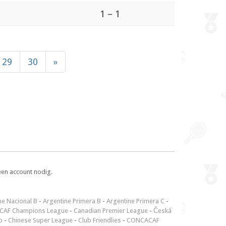
1 – 1
29
30
»
een account nodig.
ne Nacional B
-
Argentine Primera B
-
Argentine Primera C
-
CAF Champions League
-
Canadian Premier League
-
Česká
p
-
Chinese Super League
-
Club Friendlies
-
CONCACAF