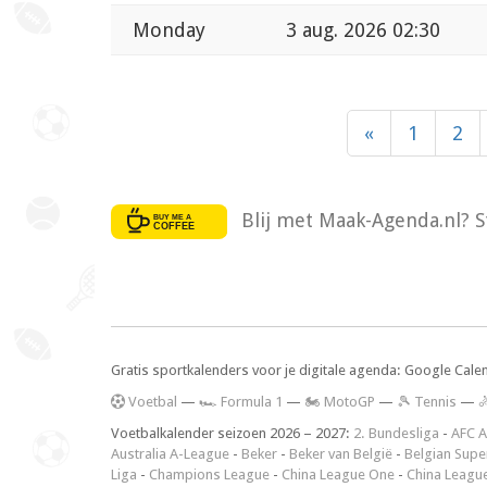
Monday
3 aug. 2026 02:30
«
1
2
Blij met Maak-Agenda.nl? S
Gratis sportkalenders voor je digitale agenda: Google Cale
V
oetbal
—
🏎️ Formula 1
—
🏍 MotoGP
—
🎾 Tennis
—

Voetbalkalender seizoen 2026 – 2027:
2. Bundesliga
-
AFC A
Australia A-League
-
Beker
-
Beker van België
-
Belgian Supe
Liga
-
Champions League
-
China League One
-
China Leagu