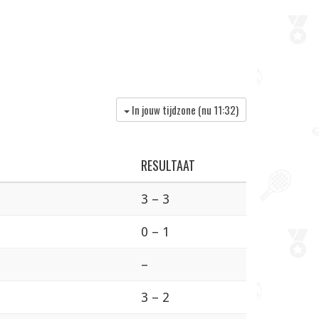
In jouw tijdzone (nu
11:32
)
RESULTAAT
3 – 3
0 – 1
–
3 – 2