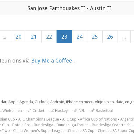
San Jose Earthquakes II - Austin II
...
20
21
22
23
24
25
26
...
teun ons via
Buy Me a Coffee
.
ndar, Apple Agenda, Outlook, Android, iPhone en meer. Altijd up-to-date, en g
 Wielrennen
—
🏏 Cricket
—
🏑 Hockey
—
🏈 NFL
—
🏀 Basketbal
sian Cup
-
AFC Champions League
-
AFC Cup
-
Africa Cup of Nations
-
Argenti
r Cup
-
Botola Pro
-
Bundesliga
-
Bundesliga Frauen
-
Bundesliga Österreich
-
e Two
-
China Women's Super League
-
Chinese FA Cup
-
Chinese FA Super Cu