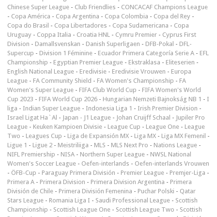
Chinese Super League
-
Club Friendlies
-
CONCACAF Champions League
-
Copa América
-
Copa Argentina
-
Copa Colombia
-
Copa del Rey
-
Copa do Brasil
-
Copa Libertadores
-
Copa Sudamericana
-
Copa
Uruguay
-
Coppa Italia
-
Croatia HNL
-
Cymru Premier
-
Cyprus First
Division
-
Damallsvenskan
-
Danish Superligaen
-
DFB-Pokal
-
DFL-
Supercup
-
Division 1 Féminine
-
Ecuador Primera Categoría Serie A
-
EFL
Championship
-
Egyptian Premier League
-
Ekstraklasa
-
Eliteserien
-
English National League
-
Eredivisie
-
Eredivisie Vrouwen
-
Europa
League
-
FA Community Shield
-
FA Women's Championship
-
FA
Women's Super League
-
FIFA Club World Cup
-
FIFA Women's World
Cup 2023
-
FIFA World Cup 2026
-
Hungarian Nemzeti Bajnokság NB 1
-
I
liga
-
Indian Super League
-
Indonesia Liga 1
-
Irish Premier Division
-
Israel Ligat Ha`Al
-
Japan - J1 League
-
Johan Cruijff Schaal
-
Jupiler Pro
League
-
Keuken Kampioen Divisie
-
League Cup
-
League One
-
League
Two
-
Leagues Cup
-
Liga de Expansión MX
-
Liga MX
-
Liga MX Femenil
-
Ligue 1
-
Ligue 2
-
Meistriliiga
-
MLS
-
MLS Next Pro
-
Nations League
-
NIFL Premiership
-
NISA
-
Northern Super League
-
NWSL National
Women's Soccer League
-
Oefen-interlands
-
Oefen-interlands Vrouwen
-
ÖFB-Cup
-
Paraguay Primera División
-
Premier League
-
Premjer-Liga
-
Primera A
-
Primera Division
-
Primera Division Argentina
-
Primera
División de Chile
-
Primera División Femenina
-
Puchar Polski
-
Qatar
Stars League
-
Romania Liga I
-
Saudi Professional League
-
Scottish
Championship
-
Scottish League One
-
Scottish League Two
-
Scottish