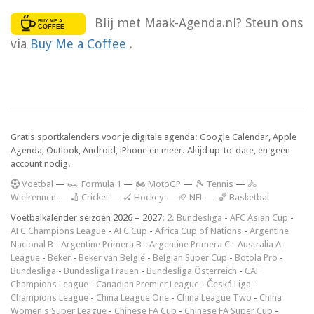
Blij met Maak-Agenda.nl? Steun ons
via
Buy Me a Coffee
.
Gratis sportkalenders voor je digitale agenda: Google Calendar, Apple
Agenda, Outlook, Android, iPhone en meer. Altijd up-to-date, en geen
account nodig.
V
oetbal
—
🏎️ Formula 1
—
🏍 MotoGP
—
🎾 Tennis
—
🚴
Wielrennen
—
🏏 Cricket
—
🏑 Hockey
—
🏈 NFL
—
🏀 Basketbal
Voetbalkalender seizoen 2026 – 2027:
2. Bundesliga
-
AFC Asian Cup
-
AFC Champions League
-
AFC Cup
-
Africa Cup of Nations
-
Argentine
Nacional B
-
Argentine Primera B
-
Argentine Primera C
-
Australia A-
League
-
Beker
-
Beker van België
-
Belgian Super Cup
-
Botola Pro
-
Bundesliga
-
Bundesliga Frauen
-
Bundesliga Österreich
-
CAF
Champions League
-
Canadian Premier League
-
Česká Liga
-
Champions League
-
China League One
-
China League Two
-
China
Women's Super League
-
Chinese FA Cup
-
Chinese FA Super Cup
-