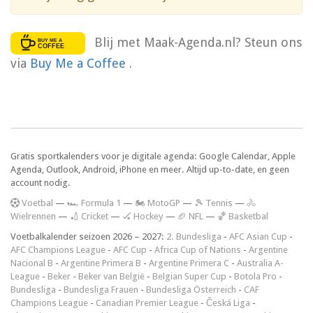
Blij met Maak-Agenda.nl? Steun ons
via
Buy Me a Coffee
.
Gratis sportkalenders voor je digitale agenda: Google Calendar, Apple
Agenda, Outlook, Android, iPhone en meer. Altijd up-to-date, en geen
account nodig.
V
oetbal
—
🏎️ Formula 1
—
🏍 MotoGP
—
🎾 Tennis
—
🚴
Wielrennen
—
🏏 Cricket
—
🏑 Hockey
—
🏈 NFL
—
🏀 Basketbal
Voetbalkalender seizoen 2026 – 2027:
2. Bundesliga
-
AFC Asian Cup
-
AFC Champions League
-
AFC Cup
-
Africa Cup of Nations
-
Argentine
Nacional B
-
Argentine Primera B
-
Argentine Primera C
-
Australia A-
League
-
Beker
-
Beker van België
-
Belgian Super Cup
-
Botola Pro
-
Bundesliga
-
Bundesliga Frauen
-
Bundesliga Österreich
-
CAF
Champions League
-
Canadian Premier League
-
Česká Liga
-