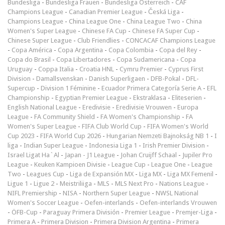
Bundesliga
-
Bundesliga Frauen
-
Bundesliga Österreich
-
CAF
Champions League
-
Canadian Premier League
-
Česká Liga
-
Champions League
-
China League One
-
China League Two
-
China
Women's Super League
-
Chinese FA Cup
-
Chinese FA Super Cup
-
Chinese Super League
-
Club Friendlies
-
CONCACAF Champions League
-
Copa América
-
Copa Argentina
-
Copa Colombia
-
Copa del Rey
-
Copa do Brasil
-
Copa Libertadores
-
Copa Sudamericana
-
Copa
Uruguay
-
Coppa Italia
-
Croatia HNL
-
Cymru Premier
-
Cyprus First
Division
-
Damallsvenskan
-
Danish Superligaen
-
DFB-Pokal
-
DFL-
Supercup
-
Division 1 Féminine
-
Ecuador Primera Categoría Serie A
-
EFL
Championship
-
Egyptian Premier League
-
Ekstraklasa
-
Eliteserien
-
English National League
-
Eredivisie
-
Eredivisie Vrouwen
-
Europa
League
-
FA Community Shield
-
FA Women's Championship
-
FA
Women's Super League
-
FIFA Club World Cup
-
FIFA Women's World
Cup 2023
-
FIFA World Cup 2026
-
Hungarian Nemzeti Bajnokság NB 1
-
I
liga
-
Indian Super League
-
Indonesia Liga 1
-
Irish Premier Division
-
Israel Ligat Ha`Al
-
Japan - J1 League
-
Johan Cruijff Schaal
-
Jupiler Pro
League
-
Keuken Kampioen Divisie
-
League Cup
-
League One
-
League
Two
-
Leagues Cup
-
Liga de Expansión MX
-
Liga MX
-
Liga MX Femenil
-
Ligue 1
-
Ligue 2
-
Meistriliiga
-
MLS
-
MLS Next Pro
-
Nations League
-
NIFL Premiership
-
NISA
-
Northern Super League
-
NWSL National
Women's Soccer League
-
Oefen-interlands
-
Oefen-interlands Vrouwen
-
ÖFB-Cup
-
Paraguay Primera División
-
Premier League
-
Premjer-Liga
-
Primera A
-
Primera Division
-
Primera Division Argentina
-
Primera