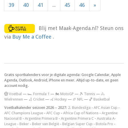
39
40
41
...
45
46
»
Blij met Maak-Agenda.nl? Steun ons
via
Buy Me a Coffee
.
Gratis sportkalenders voor je digitale agenda: Google Calendar, Apple
Agenda, Outlook, Android, iPhone en meer. Altijd up-to-date, en geen
account nodig.
V
oetbal
—
🏎️ Formula 1
—
🏍 MotoGP
—
🎾 Tennis
—
🚴
Wielrennen
—
🏏 Cricket
—
🏑 Hockey
—
🏈 NFL
—
🏀 Basketbal
Voetbalkalender seizoen 2026 – 2027:
2. Bundesliga
-
AFC Asian Cup
-
AFC Champions League
-
AFC Cup
-
Africa Cup of Nations
-
Argentine
Nacional B
-
Argentine Primera B
-
Argentine Primera C
-
Australia A-
League
-
Beker
-
Beker van België
-
Belgian Super Cup
-
Botola Pro
-