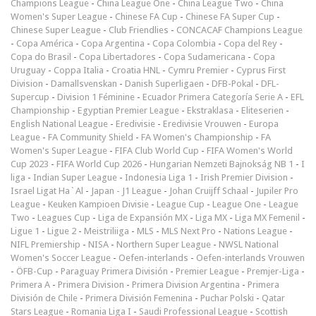
Champions League
-
China League One
-
China League Two
-
China
Women's Super League
-
Chinese FA Cup
-
Chinese FA Super Cup
-
Chinese Super League
-
Club Friendlies
-
CONCACAF Champions League
-
Copa América
-
Copa Argentina
-
Copa Colombia
-
Copa del Rey
-
Copa do Brasil
-
Copa Libertadores
-
Copa Sudamericana
-
Copa
Uruguay
-
Coppa Italia
-
Croatia HNL
-
Cymru Premier
-
Cyprus First
Division
-
Damallsvenskan
-
Danish Superligaen
-
DFB-Pokal
-
DFL-
Supercup
-
Division 1 Féminine
-
Ecuador Primera Categoría Serie A
-
EFL
Championship
-
Egyptian Premier League
-
Ekstraklasa
-
Eliteserien
-
English National League
-
Eredivisie
-
Eredivisie Vrouwen
-
Europa
League
-
FA Community Shield
-
FA Women's Championship
-
FA
Women's Super League
-
FIFA Club World Cup
-
FIFA Women's World
Cup 2023
-
FIFA World Cup 2026
-
Hungarian Nemzeti Bajnokság NB 1
-
I
liga
-
Indian Super League
-
Indonesia Liga 1
-
Irish Premier Division
-
Israel Ligat Ha`Al
-
Japan - J1 League
-
Johan Cruijff Schaal
-
Jupiler Pro
League
-
Keuken Kampioen Divisie
-
League Cup
-
League One
-
League
Two
-
Leagues Cup
-
Liga de Expansión MX
-
Liga MX
-
Liga MX Femenil
-
Ligue 1
-
Ligue 2
-
Meistriliiga
-
MLS
-
MLS Next Pro
-
Nations League
-
NIFL Premiership
-
NISA
-
Northern Super League
-
NWSL National
Women's Soccer League
-
Oefen-interlands
-
Oefen-interlands Vrouwen
-
ÖFB-Cup
-
Paraguay Primera División
-
Premier League
-
Premjer-Liga
-
Primera A
-
Primera Division
-
Primera Division Argentina
-
Primera
División de Chile
-
Primera División Femenina
-
Puchar Polski
-
Qatar
Stars League
-
Romania Liga I
-
Saudi Professional League
-
Scottish