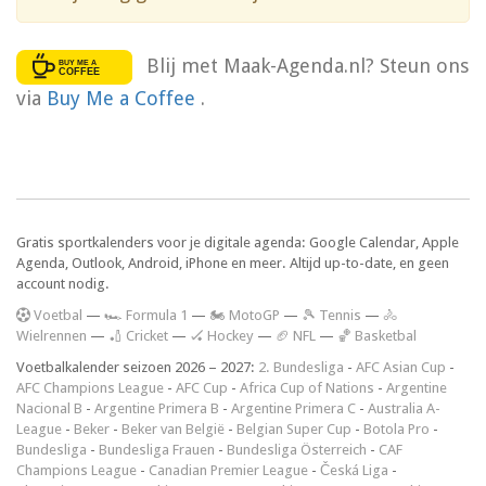
Blij met Maak-Agenda.nl? Steun ons
via
Buy Me a Coffee
.
Gratis sportkalenders voor je digitale agenda: Google Calendar, Apple
Agenda, Outlook, Android, iPhone en meer. Altijd up-to-date, en geen
account nodig.
V
oetbal
—
🏎️ Formula 1
—
🏍 MotoGP
—
🎾 Tennis
—
🚴
Wielrennen
—
🏏 Cricket
—
🏑 Hockey
—
🏈 NFL
—
🏀 Basketbal
Voetbalkalender seizoen 2026 – 2027:
2. Bundesliga
-
AFC Asian Cup
-
AFC Champions League
-
AFC Cup
-
Africa Cup of Nations
-
Argentine
Nacional B
-
Argentine Primera B
-
Argentine Primera C
-
Australia A-
League
-
Beker
-
Beker van België
-
Belgian Super Cup
-
Botola Pro
-
Bundesliga
-
Bundesliga Frauen
-
Bundesliga Österreich
-
CAF
Champions League
-
Canadian Premier League
-
Česká Liga
-