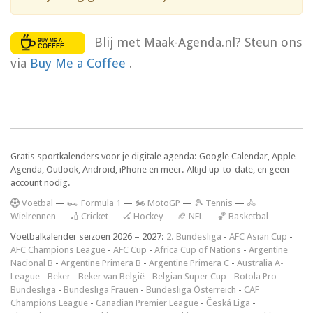
Blij met Maak-Agenda.nl? Steun ons
via
Buy Me a Coffee
.
Gratis sportkalenders voor je digitale agenda: Google Calendar, Apple
Agenda, Outlook, Android, iPhone en meer. Altijd up-to-date, en geen
account nodig.
V
oetbal
—
🏎️ Formula 1
—
🏍 MotoGP
—
🎾 Tennis
—
🚴
Wielrennen
—
🏏 Cricket
—
🏑 Hockey
—
🏈 NFL
—
🏀 Basketbal
Voetbalkalender seizoen 2026 – 2027:
2. Bundesliga
-
AFC Asian Cup
-
AFC Champions League
-
AFC Cup
-
Africa Cup of Nations
-
Argentine
Nacional B
-
Argentine Primera B
-
Argentine Primera C
-
Australia A-
League
-
Beker
-
Beker van België
-
Belgian Super Cup
-
Botola Pro
-
Bundesliga
-
Bundesliga Frauen
-
Bundesliga Österreich
-
CAF
Champions League
-
Canadian Premier League
-
Česká Liga
-