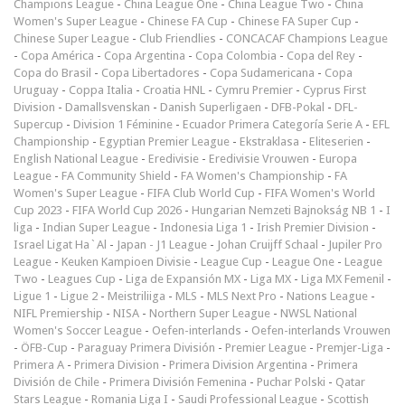
Champions League
-
China League One
-
China League Two
-
China
Women's Super League
-
Chinese FA Cup
-
Chinese FA Super Cup
-
Chinese Super League
-
Club Friendlies
-
CONCACAF Champions League
-
Copa América
-
Copa Argentina
-
Copa Colombia
-
Copa del Rey
-
Copa do Brasil
-
Copa Libertadores
-
Copa Sudamericana
-
Copa
Uruguay
-
Coppa Italia
-
Croatia HNL
-
Cymru Premier
-
Cyprus First
Division
-
Damallsvenskan
-
Danish Superligaen
-
DFB-Pokal
-
DFL-
Supercup
-
Division 1 Féminine
-
Ecuador Primera Categoría Serie A
-
EFL
Championship
-
Egyptian Premier League
-
Ekstraklasa
-
Eliteserien
-
English National League
-
Eredivisie
-
Eredivisie Vrouwen
-
Europa
League
-
FA Community Shield
-
FA Women's Championship
-
FA
Women's Super League
-
FIFA Club World Cup
-
FIFA Women's World
Cup 2023
-
FIFA World Cup 2026
-
Hungarian Nemzeti Bajnokság NB 1
-
I
liga
-
Indian Super League
-
Indonesia Liga 1
-
Irish Premier Division
-
Israel Ligat Ha`Al
-
Japan - J1 League
-
Johan Cruijff Schaal
-
Jupiler Pro
League
-
Keuken Kampioen Divisie
-
League Cup
-
League One
-
League
Two
-
Leagues Cup
-
Liga de Expansión MX
-
Liga MX
-
Liga MX Femenil
-
Ligue 1
-
Ligue 2
-
Meistriliiga
-
MLS
-
MLS Next Pro
-
Nations League
-
NIFL Premiership
-
NISA
-
Northern Super League
-
NWSL National
Women's Soccer League
-
Oefen-interlands
-
Oefen-interlands Vrouwen
-
ÖFB-Cup
-
Paraguay Primera División
-
Premier League
-
Premjer-Liga
-
Primera A
-
Primera Division
-
Primera Division Argentina
-
Primera
División de Chile
-
Primera División Femenina
-
Puchar Polski
-
Qatar
Stars League
-
Romania Liga I
-
Saudi Professional League
-
Scottish