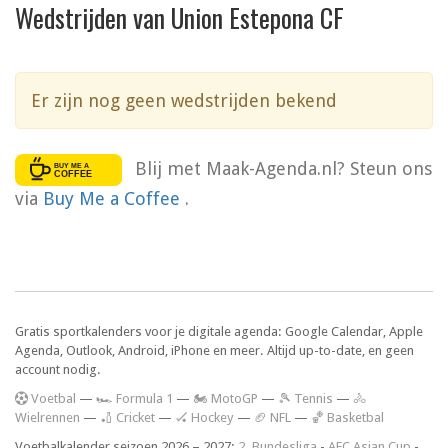
Wedstrijden van Union Estepona CF
Er zijn nog geen wedstrijden bekend
Blij met Maak-Agenda.nl? Steun ons
via
Buy Me a Coffee
.
Gratis sportkalenders voor je digitale agenda: Google Calendar, Apple
Agenda, Outlook, Android, iPhone en meer. Altijd up-to-date, en geen
account nodig.
V
oetbal
—
🏎️ Formula 1
—
🏍 MotoGP
—
🎾 Tennis
—
🚴
Wielrennen
—
🏏 Cricket
—
🏑 Hockey
—
🏈 NFL
—
🏀 Basketbal
Voetbalkalender seizoen 2026 – 2027:
2. Bundesliga
-
AFC Asian Cup
-