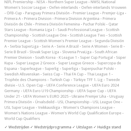
NIFL Premiership
-
NISA
-
Northern Super League
-
NWSL National
Women's Soccer League
-
Oefen-interlands
-
Oefen-interlands Vrouwen
-
ÖFB-Cup
-
Paraguay Primera División
-
Premier League
-
Premjer-Liga
-
Primera A
-
Primera Division
-
Primera Division Argentina
-
Primera
División de Chile
-
Primera División Femenina
-
Puchar Polski
-
Qatar
Stars League
-
Romania Liga I
-
Saudi Professional League
-
Scottish
Championship
-
Scottish League One
-
Scottish League Two
-
Scottish
Premier League
-
Scottish Women's Premier League
-
Segunda División
A
-
Serbia SuperLiga
-
Serie A
-
Serie A Brazil
-
Serie A Women
-
Serie B
-
Serie B Brazil
-
Slovak Super Liga
-
Slovenia PrvaLiga
-
South African
Premier Division
-
South Korea - K League 1
-
Super Cup Portugal
-
Süper
Kupa
-
Super League 2 Greece
-
Super League Greece
-
Supercopa de
Espana
-
Superleague
-
Superlig
-
Superliga
-
Superpuchar Polski
-
Swedish Allsvenskan
-
Swiss Cup
-
Thai FA Cup
-
Thai League 1
-
Trophée des Champions
-
Turkish Cup
-
Türkiye TFF 1. Lig
-
Tweede
divisie
-
U.S. Open Cup
-
UEFA Conference League
-
UEFA Euro 2024
Germany
-
UEFA Euro U19 Championship
-
UEFA Super Cup
-
UEFA
Under 21
-
UEFA Women's EURO 2025
-
Ukraine Premjer Liha
-
Uruguay
Primera División
-
Úrvalsdeild
-
USL Championship
-
USL League One
-
USL Super League
-
Veikkausliiga
-
Women's Champions League
-
Women's Nations League
-
Women's World Cup Qualification Europe
-
World Cup Qualifiers
✓ Wedstrijden ✓ Wedstrijdprogramma ✓ Uitslagen ✓ Huidige stand