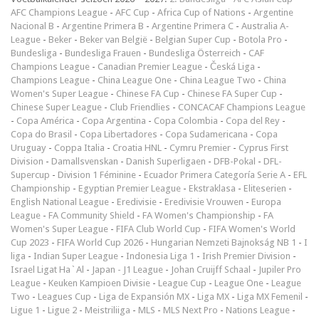
AFC Champions League
-
AFC Cup
-
Africa Cup of Nations
-
Argentine
Nacional B
-
Argentine Primera B
-
Argentine Primera C
-
Australia A-
League
-
Beker
-
Beker van België
-
Belgian Super Cup
-
Botola Pro
-
Bundesliga
-
Bundesliga Frauen
-
Bundesliga Österreich
-
CAF
Champions League
-
Canadian Premier League
-
Česká Liga
-
Champions League
-
China League One
-
China League Two
-
China
Women's Super League
-
Chinese FA Cup
-
Chinese FA Super Cup
-
Chinese Super League
-
Club Friendlies
-
CONCACAF Champions League
-
Copa América
-
Copa Argentina
-
Copa Colombia
-
Copa del Rey
-
Copa do Brasil
-
Copa Libertadores
-
Copa Sudamericana
-
Copa
Uruguay
-
Coppa Italia
-
Croatia HNL
-
Cymru Premier
-
Cyprus First
Division
-
Damallsvenskan
-
Danish Superligaen
-
DFB-Pokal
-
DFL-
Supercup
-
Division 1 Féminine
-
Ecuador Primera Categoría Serie A
-
EFL
Championship
-
Egyptian Premier League
-
Ekstraklasa
-
Eliteserien
-
English National League
-
Eredivisie
-
Eredivisie Vrouwen
-
Europa
League
-
FA Community Shield
-
FA Women's Championship
-
FA
Women's Super League
-
FIFA Club World Cup
-
FIFA Women's World
Cup 2023
-
FIFA World Cup 2026
-
Hungarian Nemzeti Bajnokság NB 1
-
I
liga
-
Indian Super League
-
Indonesia Liga 1
-
Irish Premier Division
-
Israel Ligat Ha`Al
-
Japan - J1 League
-
Johan Cruijff Schaal
-
Jupiler Pro
League
-
Keuken Kampioen Divisie
-
League Cup
-
League One
-
League
Two
-
Leagues Cup
-
Liga de Expansión MX
-
Liga MX
-
Liga MX Femenil
-
Ligue 1
-
Ligue 2
-
Meistriliiga
-
MLS
-
MLS Next Pro
-
Nations League
-