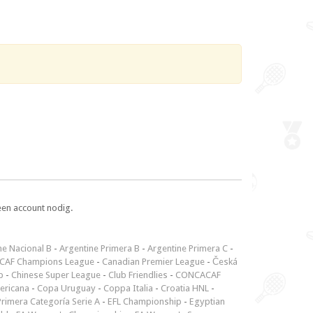
een account nodig.
ne Nacional B
-
Argentine Primera B
-
Argentine Primera C
-
CAF Champions League
-
Canadian Premier League
-
Česká
p
-
Chinese Super League
-
Club Friendlies
-
CONCACAF
ericana
-
Copa Uruguay
-
Coppa Italia
-
Croatia HNL
-
rimera Categoría Serie A
-
EFL Championship
-
Egyptian