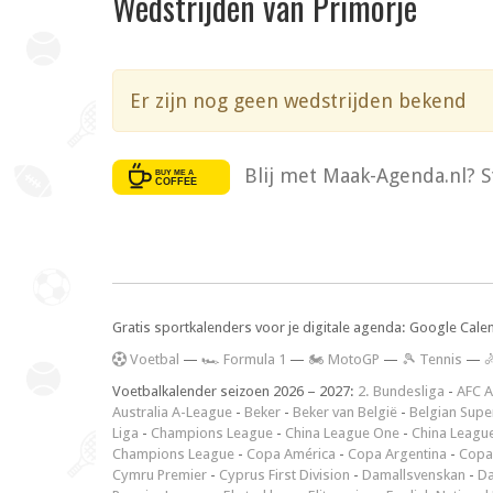
Wedstrijden van Primorje
Er zijn nog geen wedstrijden bekend
Blij met Maak-Agenda.nl? S
Gratis sportkalenders voor je digitale agenda: Google Cale
V
oetbal
—
🏎️ Formula 1
—
🏍 MotoGP
—
🎾 Tennis
—

Voetbalkalender seizoen 2026 – 2027:
2. Bundesliga
-
AFC A
Australia A-League
-
Beker
-
Beker van België
-
Belgian Supe
Liga
-
Champions League
-
China League One
-
China Leagu
Champions League
-
Copa América
-
Copa Argentina
-
Copa
Cymru Premier
-
Cyprus First Division
-
Damallsvenskan
-
Da