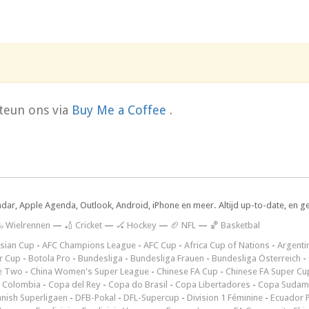
teun ons via
Buy Me a Coffee
.
ndar, Apple Agenda, Outlook, Android, iPhone en meer. Altijd up-to-date, en g
 Wielrennen
—
🏏 Cricket
—
🏑 Hockey
—
🏈 NFL
—
🏀 Basketbal
sian Cup
-
AFC Champions League
-
AFC Cup
-
Africa Cup of Nations
-
Argenti
r Cup
-
Botola Pro
-
Bundesliga
-
Bundesliga Frauen
-
Bundesliga Österreich
-
e Two
-
China Women's Super League
-
Chinese FA Cup
-
Chinese FA Super Cu
 Colombia
-
Copa del Rey
-
Copa do Brasil
-
Copa Libertadores
-
Copa Sudam
nish Superligaen
-
DFB-Pokal
-
DFL-Supercup
-
Division 1 Féminine
-
Ecuador P