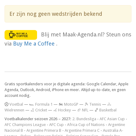
Er zijn nog geen wedstrijden bekend
Blij met Maak-Agenda.nl? Steun ons
via
Buy Me a Coffee
.
Gratis sportkalenders voor je digitale agenda: Google Calendar, Apple
Agenda, Outlook, Android, iPhone en meer. Altijd up-to-date, en geen
account nodig.
V
oetbal
—
🏎️ Formula 1
—
🏍 MotoGP
—
🎾 Tennis
—
🚴
Wielrennen
—
🏏 Cricket
—
🏑 Hockey
—
🏈 NFL
—
🏀 Basketbal
Voetbalkalender seizoen 2026 – 2027:
2. Bundesliga
-
AFC Asian Cup
-
AFC Champions League
-
AFC Cup
-
Africa Cup of Nations
-
Argentine
Nacional B
-
Argentine Primera B
-
Argentine Primera C
-
Australia A-