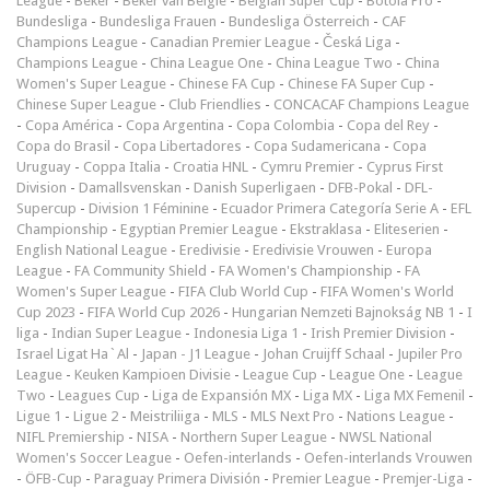
League
-
Beker
-
Beker van België
-
Belgian Super Cup
-
Botola Pro
-
Bundesliga
-
Bundesliga Frauen
-
Bundesliga Österreich
-
CAF
Champions League
-
Canadian Premier League
-
Česká Liga
-
Champions League
-
China League One
-
China League Two
-
China
Women's Super League
-
Chinese FA Cup
-
Chinese FA Super Cup
-
Chinese Super League
-
Club Friendlies
-
CONCACAF Champions League
-
Copa América
-
Copa Argentina
-
Copa Colombia
-
Copa del Rey
-
Copa do Brasil
-
Copa Libertadores
-
Copa Sudamericana
-
Copa
Uruguay
-
Coppa Italia
-
Croatia HNL
-
Cymru Premier
-
Cyprus First
Division
-
Damallsvenskan
-
Danish Superligaen
-
DFB-Pokal
-
DFL-
Supercup
-
Division 1 Féminine
-
Ecuador Primera Categoría Serie A
-
EFL
Championship
-
Egyptian Premier League
-
Ekstraklasa
-
Eliteserien
-
English National League
-
Eredivisie
-
Eredivisie Vrouwen
-
Europa
League
-
FA Community Shield
-
FA Women's Championship
-
FA
Women's Super League
-
FIFA Club World Cup
-
FIFA Women's World
Cup 2023
-
FIFA World Cup 2026
-
Hungarian Nemzeti Bajnokság NB 1
-
I
liga
-
Indian Super League
-
Indonesia Liga 1
-
Irish Premier Division
-
Israel Ligat Ha`Al
-
Japan - J1 League
-
Johan Cruijff Schaal
-
Jupiler Pro
League
-
Keuken Kampioen Divisie
-
League Cup
-
League One
-
League
Two
-
Leagues Cup
-
Liga de Expansión MX
-
Liga MX
-
Liga MX Femenil
-
Ligue 1
-
Ligue 2
-
Meistriliiga
-
MLS
-
MLS Next Pro
-
Nations League
-
NIFL Premiership
-
NISA
-
Northern Super League
-
NWSL National
Women's Soccer League
-
Oefen-interlands
-
Oefen-interlands Vrouwen
-
ÖFB-Cup
-
Paraguay Primera División
-
Premier League
-
Premjer-Liga
-