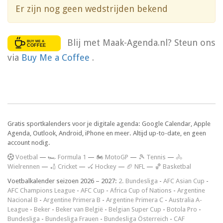
Er zijn nog geen wedstrijden bekend
Blij met Maak-Agenda.nl? Steun ons
via
Buy Me a Coffee
.
Gratis sportkalenders voor je digitale agenda: Google Calendar, Apple
Agenda, Outlook, Android, iPhone en meer. Altijd up-to-date, en geen
account nodig.
V
oetbal
—
🏎️ Formula 1
—
🏍 MotoGP
—
🎾 Tennis
—
🚴
Wielrennen
—
🏏 Cricket
—
🏑 Hockey
—
🏈 NFL
—
🏀 Basketbal
Voetbalkalender seizoen 2026 – 2027:
2. Bundesliga
-
AFC Asian Cup
-
AFC Champions League
-
AFC Cup
-
Africa Cup of Nations
-
Argentine
Nacional B
-
Argentine Primera B
-
Argentine Primera C
-
Australia A-
League
-
Beker
-
Beker van België
-
Belgian Super Cup
-
Botola Pro
-
Bundesliga
-
Bundesliga Frauen
-
Bundesliga Österreich
-
CAF