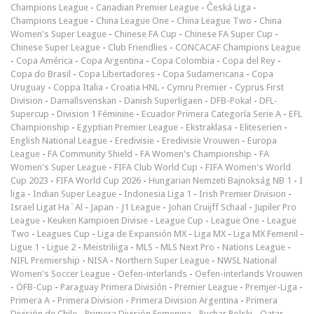
Champions League
-
Canadian Premier League
-
Česká Liga
-
Champions League
-
China League One
-
China League Two
-
China
Women's Super League
-
Chinese FA Cup
-
Chinese FA Super Cup
-
Chinese Super League
-
Club Friendlies
-
CONCACAF Champions League
-
Copa América
-
Copa Argentina
-
Copa Colombia
-
Copa del Rey
-
Copa do Brasil
-
Copa Libertadores
-
Copa Sudamericana
-
Copa
Uruguay
-
Coppa Italia
-
Croatia HNL
-
Cymru Premier
-
Cyprus First
Division
-
Damallsvenskan
-
Danish Superligaen
-
DFB-Pokal
-
DFL-
Supercup
-
Division 1 Féminine
-
Ecuador Primera Categoría Serie A
-
EFL
Championship
-
Egyptian Premier League
-
Ekstraklasa
-
Eliteserien
-
English National League
-
Eredivisie
-
Eredivisie Vrouwen
-
Europa
League
-
FA Community Shield
-
FA Women's Championship
-
FA
Women's Super League
-
FIFA Club World Cup
-
FIFA Women's World
Cup 2023
-
FIFA World Cup 2026
-
Hungarian Nemzeti Bajnokság NB 1
-
I
liga
-
Indian Super League
-
Indonesia Liga 1
-
Irish Premier Division
-
Israel Ligat Ha`Al
-
Japan - J1 League
-
Johan Cruijff Schaal
-
Jupiler Pro
League
-
Keuken Kampioen Divisie
-
League Cup
-
League One
-
League
Two
-
Leagues Cup
-
Liga de Expansión MX
-
Liga MX
-
Liga MX Femenil
-
Ligue 1
-
Ligue 2
-
Meistriliiga
-
MLS
-
MLS Next Pro
-
Nations League
-
NIFL Premiership
-
NISA
-
Northern Super League
-
NWSL National
Women's Soccer League
-
Oefen-interlands
-
Oefen-interlands Vrouwen
-
ÖFB-Cup
-
Paraguay Primera División
-
Premier League
-
Premjer-Liga
-
Primera A
-
Primera Division
-
Primera Division Argentina
-
Primera
División de Chile
-
Primera División Femenina
-
Puchar Polski
-
Qatar