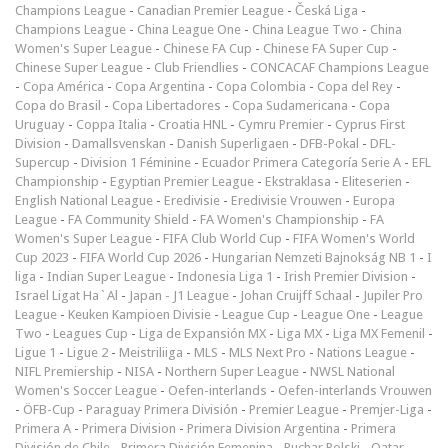
Champions League
-
Canadian Premier League
-
Česká Liga
-
Champions League
-
China League One
-
China League Two
-
China
Women's Super League
-
Chinese FA Cup
-
Chinese FA Super Cup
-
Chinese Super League
-
Club Friendlies
-
CONCACAF Champions League
-
Copa América
-
Copa Argentina
-
Copa Colombia
-
Copa del Rey
-
Copa do Brasil
-
Copa Libertadores
-
Copa Sudamericana
-
Copa
Uruguay
-
Coppa Italia
-
Croatia HNL
-
Cymru Premier
-
Cyprus First
Division
-
Damallsvenskan
-
Danish Superligaen
-
DFB-Pokal
-
DFL-
Supercup
-
Division 1 Féminine
-
Ecuador Primera Categoría Serie A
-
EFL
Championship
-
Egyptian Premier League
-
Ekstraklasa
-
Eliteserien
-
English National League
-
Eredivisie
-
Eredivisie Vrouwen
-
Europa
League
-
FA Community Shield
-
FA Women's Championship
-
FA
Women's Super League
-
FIFA Club World Cup
-
FIFA Women's World
Cup 2023
-
FIFA World Cup 2026
-
Hungarian Nemzeti Bajnokság NB 1
-
I
liga
-
Indian Super League
-
Indonesia Liga 1
-
Irish Premier Division
-
Israel Ligat Ha`Al
-
Japan - J1 League
-
Johan Cruijff Schaal
-
Jupiler Pro
League
-
Keuken Kampioen Divisie
-
League Cup
-
League One
-
League
Two
-
Leagues Cup
-
Liga de Expansión MX
-
Liga MX
-
Liga MX Femenil
-
Ligue 1
-
Ligue 2
-
Meistriliiga
-
MLS
-
MLS Next Pro
-
Nations League
-
NIFL Premiership
-
NISA
-
Northern Super League
-
NWSL National
Women's Soccer League
-
Oefen-interlands
-
Oefen-interlands Vrouwen
-
ÖFB-Cup
-
Paraguay Primera División
-
Premier League
-
Premjer-Liga
-
Primera A
-
Primera Division
-
Primera Division Argentina
-
Primera
División de Chile
-
Primera División Femenina
-
Puchar Polski
-
Qatar