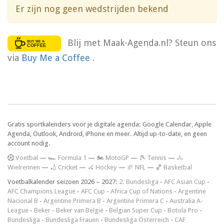
Er zijn nog geen wedstrijden bekend
Blij met Maak-Agenda.nl? Steun ons
via
Buy Me a Coffee
.
Gratis sportkalenders voor je digitale agenda: Google Calendar, Apple
Agenda, Outlook, Android, iPhone en meer. Altijd up-to-date, en geen
account nodig.
V
oetbal
—
🏎️ Formula 1
—
🏍 MotoGP
—
🎾 Tennis
—
🚴
Wielrennen
—
🏏 Cricket
—
🏑 Hockey
—
🏈 NFL
—
🏀 Basketbal
Voetbalkalender seizoen 2026 – 2027:
2. Bundesliga
-
AFC Asian Cup
-
AFC Champions League
-
AFC Cup
-
Africa Cup of Nations
-
Argentine
Nacional B
-
Argentine Primera B
-
Argentine Primera C
-
Australia A-
League
-
Beker
-
Beker van België
-
Belgian Super Cup
-
Botola Pro
-
Bundesliga
-
Bundesliga Frauen
-
Bundesliga Österreich
-
CAF