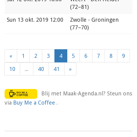
(72–81)
Sun
13 okt. 2019 12:00
Zwolle - Groningen
(77–70)
«
1
2
3
4
5
6
7
8
9
10
...
40
41
»
Blij met Maak-Agenda.nl? Steun ons
via
Buy Me a Coffee
.