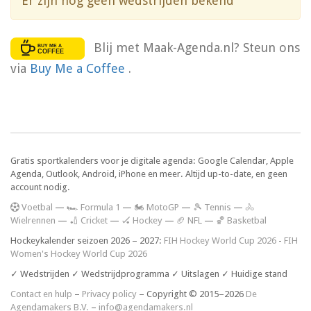
Er zijn nog geen wedstrijden bekend
Blij met Maak-Agenda.nl? Steun ons
via
Buy Me a Coffee
.
Gratis sportkalenders voor je digitale agenda: Google Calendar, Apple
Agenda, Outlook, Android, iPhone en meer. Altijd up-to-date, en geen
account nodig.
V
oetbal
—
🏎️ Formula 1
—
🏍 MotoGP
—
🎾 Tennis
—
🚴
Wielrennen
—
🏏 Cricket
—
🏑 Hockey
—
🏈 NFL
—
🏀 Basketbal
Hockeykalender seizoen 2026 – 2027:
FIH Hockey World Cup 2026
-
FIH
Women's Hockey World Cup 2026
✓ Wedstrijden ✓ Wedstrijdprogramma ✓ Uitslagen ✓ Huidige stand
Contact en hulp
–
Privacy policy
– Copyright © 2015–2026
De
Agendamakers B.V.
–
info@agendamakers.nl