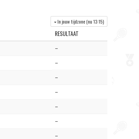
In jouw tijdzone (nu
13:15
)
RESULTAAT
–
–
–
–
–
–
–