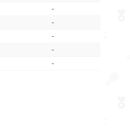
–
–
–
–
–