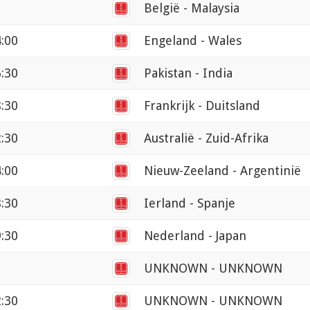
België - Malaysia
4:00
Engeland - Wales
6:30
Pakistan - India
8:30
Frankrijk - Duitsland
2:30
Australië - Zuid-Afrika
4:00
Nieuw-Zeeland - Argentinië
8:30
Ierland - Spanje
9:30
Nederland - Japan
UNKNOWN - UNKNOWN
2:30
UNKNOWN - UNKNOWN