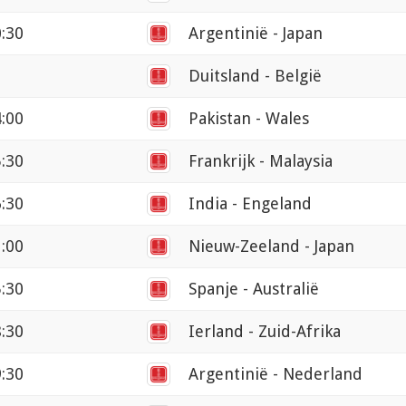
0:30
Argentinië - Japan
Duitsland - België
4:00
Pakistan - Wales
5:30
Frankrijk - Malaysia
6:30
India - Engeland
1:00
Nieuw-Zeeland - Japan
5:30
Spanje - Australië
8:30
Ierland - Zuid-Afrika
9:30
Argentinië - Nederland