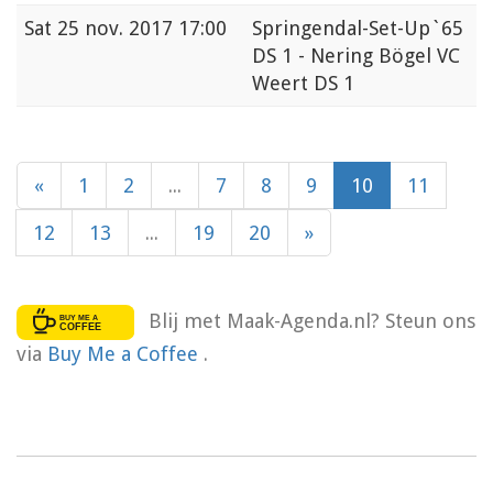
Sat
25 nov. 2017 17:00
Springendal-Set-Up`65
DS 1 - Nering Bögel VC
Weert DS 1
«
1
2
...
7
8
9
10
11
12
13
...
19
20
»
Blij met Maak-Agenda.nl? Steun ons
via
Buy Me a Coffee
.