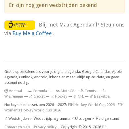
Er zijn nog geen wedstrijden bekend
Blij met Maak-Agenda.nl? Steun ons
via
Buy Me a Coffee
.
Gratis sportkalenders voor je digitale agenda: Google Calendar, Apple
Agenda, Outlook, Android, iPhone en meer. Altijd up-to-date, en geen
account nodig.
V
oetbal
—
🏎️ Formula 1
—
🏍 MotoGP
—
🎾 Tennis
—
🚴
Wielrennen
—
🏏 Cricket
—
🏑 Hockey
—
🏈 NFL
—
🏀 Basketbal
Hockeykalender seizoen 2026 – 2027:
FIH Hockey World Cup 2026
-
FIH
Women's Hockey World Cup 2026
✓ Wedstrijden ✓ Wedstrijdprogramma ✓ Uitslagen ✓ Huidige stand
Contact en hulp
–
Privacy policy
– Copyright © 2015–2026
De