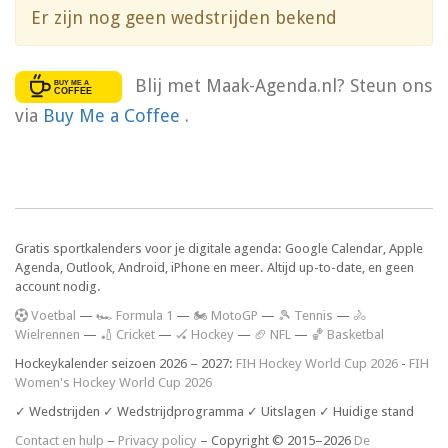
Er zijn nog geen wedstrijden bekend
Blij met Maak-Agenda.nl? Steun ons
via
Buy Me a Coffee
.
Gratis sportkalenders voor je digitale agenda: Google Calendar, Apple
Agenda, Outlook, Android, iPhone en meer. Altijd up-to-date, en geen
account nodig.
V
oetbal
—
🏎️ Formula 1
—
🏍 MotoGP
—
🎾 Tennis
—
🚴
Wielrennen
—
🏏 Cricket
—
🏑 Hockey
—
🏈 NFL
—
🏀 Basketbal
Hockeykalender seizoen 2026 – 2027:
FIH Hockey World Cup 2026
-
FIH
Women's Hockey World Cup 2026
✓ Wedstrijden ✓ Wedstrijdprogramma ✓ Uitslagen ✓ Huidige stand
Contact en hulp
–
Privacy policy
– Copyright © 2015–2026
De