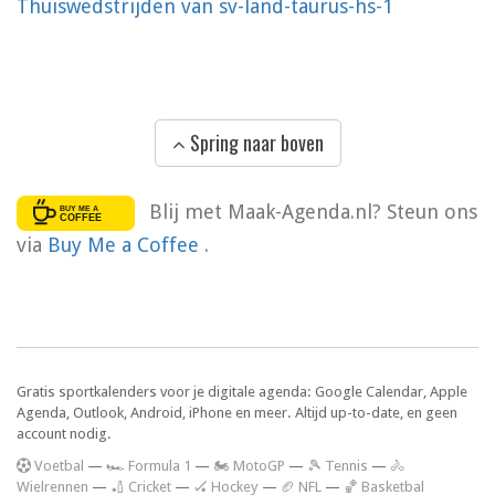
Thuiswedstrijden van sv-land-taurus-hs-1
Spring naar boven
Blij met Maak-Agenda.nl? Steun ons
via
Buy Me a Coffee
.
Gratis sportkalenders voor je digitale agenda: Google Calendar, Apple
Agenda, Outlook, Android, iPhone en meer. Altijd up-to-date, en geen
account nodig.
V
oetbal
—
🏎️ Formula 1
—
🏍 MotoGP
—
🎾 Tennis
—
🚴
Wielrennen
—
🏏 Cricket
—
🏑 Hockey
—
🏈 NFL
—
🏀 Basketbal